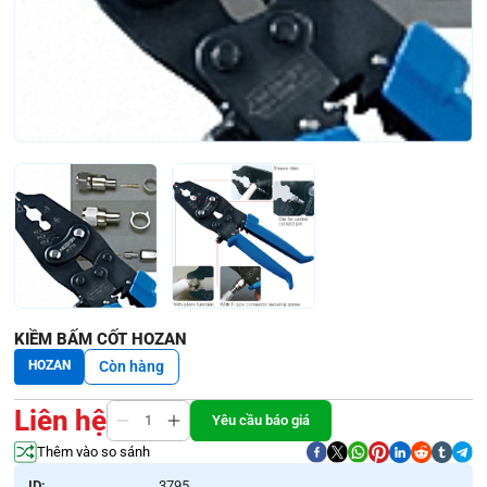
KIỀM BẤM CỐT HOZAN
HOZAN
Còn hàng
Liên hệ
Yêu cầu báo giá
Thêm vào so sánh
ID:
3795