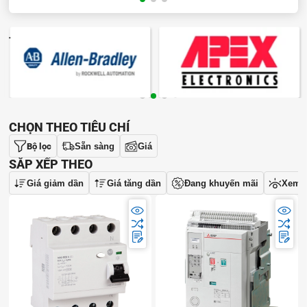
THƯƠNG HIỆU
CHỌN THEO TIÊU CHÍ
Bộ lọc
Sẵn sàng
Giá
SẮP XẾP THEO
Giá giảm dần
Giá tăng dần
Đang khuyến mãi
Xem 