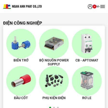
VI
ĐIỆN CÔNG NGHIỆP
BIẾN TRỞ
BỘ NGUỒN POWER
CB - APTOMAT
SUPPLY
ĐẦU CỐT
PHỤ KIỆN ĐIỆN
RƠ LE