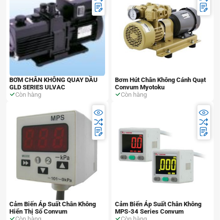
BƠM CHÂN KHÔNG QUAY DẦU
Bơm Hút Chân Không Cánh Quạt
GLD SERIES ULVAC
Convum Myotoku
Còn hàng
Còn hàng
Cảm Biến Áp Suất Chân Không
Cảm Biến Áp Suất Chân Không
Hiển Thị Số Convum
MPS-34 Series Convum
Còn hàng
Còn hàng