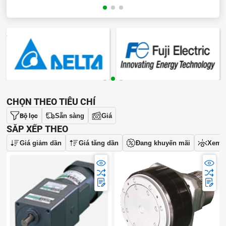
THƯƠNG HIỆU
CHỌN THEO TIÊU CHÍ
Bộ lọc
Sẵn sàng
Giá
SẮP XẾP THEO
Giá giảm dần
Giá tăng dần
Đang khuyến mãi
Xem 