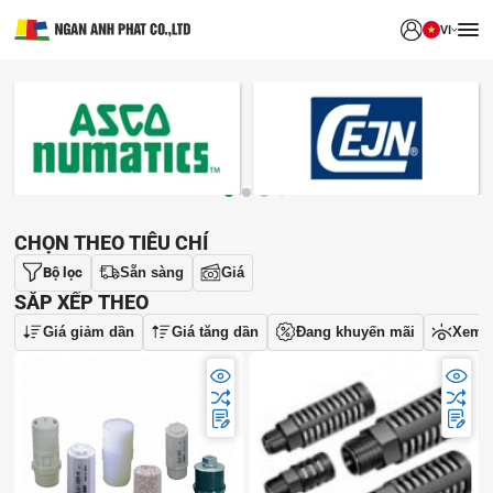
VI
THƯƠNG HIỆU
CHỌN THEO TIÊU CHÍ
Bộ lọc
Sẵn sàng
Giá
SẮP XẾP THEO
Giá giảm dần
Giá tăng dần
Đang khuyến mãi
Xem 