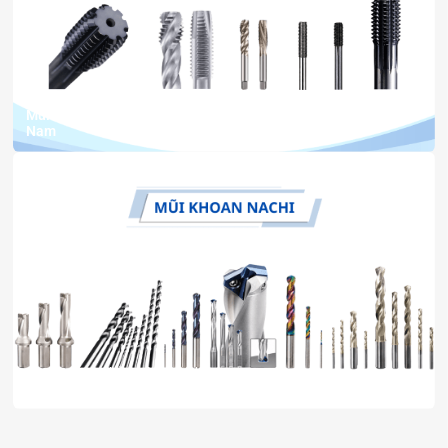
15 Th7, 2026
bởi Ngân Anh Phát
Mũi taro NACHI chính hãng – Nhà phân phối uy tín tại Việt
Nam
11 Th7, 2026
bởi Ngân Anh Phát
Nhà phân phối chính hãng mũi khoan NACHI tại Việt Nam