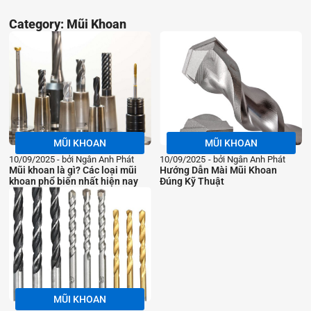
Category: Mũi Khoan
MŨI KHOAN
MŨI KHOAN
10/09/2025
bởi Ngân Anh Phát
10/09/2025
bởi Ngân Anh Phát
Mũi khoan là gì? Các loại mũi
Hướng Dẫn Mài Mũi Khoan
khoan phổ biến nhất hiện nay
Đúng Kỹ Thuật
MŨI KHOAN