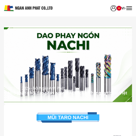
VI
30 Th7, 2026
bởi Ngân Anh Phát
Nhà phân phối dao phay ngón NACHI chính hãng uy tín tại Việt
Nam