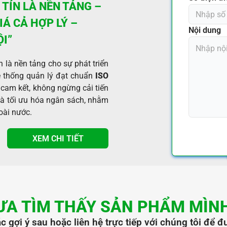
TÍN LÀ NỀN TẢNG –
Á CẢ HỢP LÝ –
Nội dung
ỘI”
 là nền tảng cho sự phát triển
 thống quản lý đạt chuẩn
ISO
 cam kết, không ngừng cải tiến
và tối ưu hóa ngân sách, nhằm
oài nước.
XEM CHI TIẾT
ƯA TÌM THẤY SẢN PHẨM MÌN
c gợi ý sau hoặc liên hệ trực tiếp với chúng tôi để đ