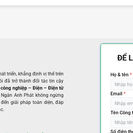
ĐỂ 
t triển, khẳng định vị thế trên
Họ & tên
*
i đã trở thành đối tác tin cậy
 công nghiệp – Điện – Điện tử
Email
*
, Ngân Anh Phát không ngừng
đến giải pháp toàn diện, đáp
c.
Tên Công 
Số điện th