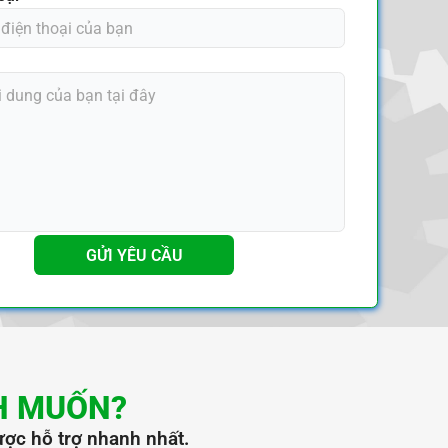
GỬI YÊU CẦU
H MUỐN?
ược hỗ trợ nhanh nhất.