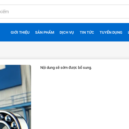
GIỚI THIỆU
SẢN PHẨM
DỊCH VỤ
TIN TỨC
TUYỂN DỤNG
Nội dung sẽ sớm được bổ sung.