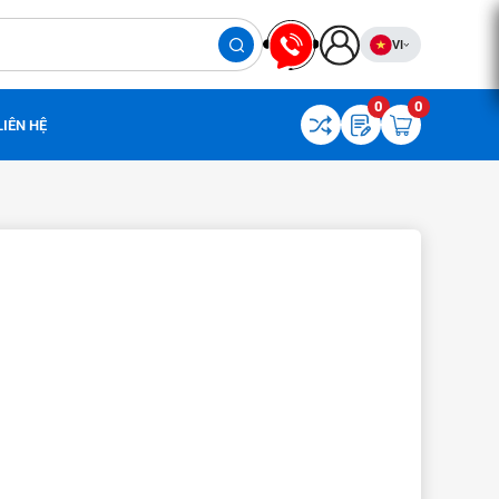
VI
0
0
LIÊN HỆ