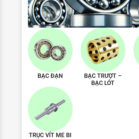
BẠC ĐẠN
BẠC TRƯỢT –
BẠC LÓT
TRỤC VÍT ME BI