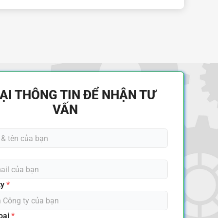
LẠI THÔNG TIN ĐỂ NHẬN TƯ
VẤN
ty
*
oại
*