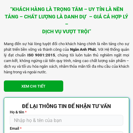
“KHÁCH HÀNG LÀ TRỌNG TÂM – UY TÍN LÀ NỀN
TẢNG – CHẤT LƯỢNG LÀ DANH DỰ – GIÁ CẢ HỢP LÝ
–
DỊCH VỤ VƯỢT TRỘI”
Mang đến sự hài lòng tuyệt đối cho khách hàng chính là nền tảng cho sự
phát triển bền vững và thành công của
Ngân Anh Phát.
Với Hệ thống quản
lý đạt chuẩn
ISO 9001:2015
, chúng tôi luôn tuân thủ nghiêm ngặt mọi
cam kết, không ngừng cải tiến quy trình, nâng cao chất lượng sản phẩm –
dịch vụ và tối ưu hóa ngân sách, nhằm thỏa mãn tối đa nhu cầu của khách
hàng trong và ngoài nước.
XEM CHI TIẾT
ĐỂ LẠI THÔNG TIN ĐỂ NHẬN TƯ VẤN
Họ & tên
*
Email
*