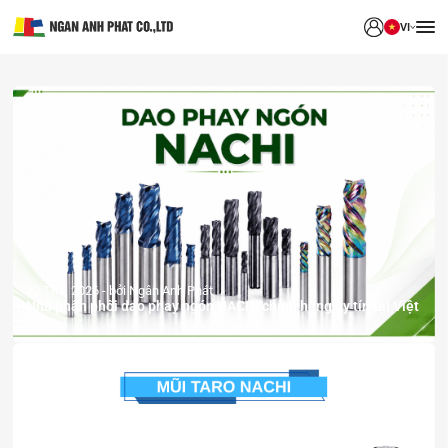
VI
30 Th7, 2026
bởi Ngân Anh Phát
Nhà phân phối dao phay ngón NACHI chính hãng uy tín tại Việt
Nam