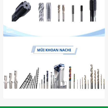
15 Th7, 2026
bởi Ngân Anh Phát
Mũi taro NACHI chính hãng – Nhà phân phối uy tín tại Việt
Nam
11 Th7, 2026
bởi Ngân Anh Phát
Nhà phân phối chính hãng mũi khoan NACHI tại Việt Nam