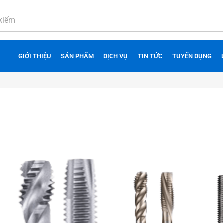
GIỚI THIỆU
SẢN PHẨM
DỊCH VỤ
TIN TỨC
TUYỂN DỤNG