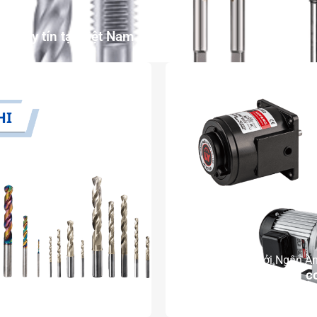
ối uy tín tại Việt Nam
12 Th5, 2026
bởi Ngân A
Nhà cung cấp động cơ
CHI tại Việt Nam
Nam