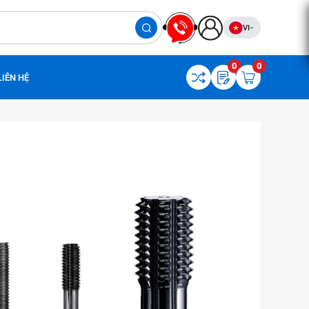
VI
0
0
LIÊN HỆ