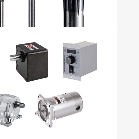
nh Phát
 LUYANG Đài Loan chính hãng tại Việt