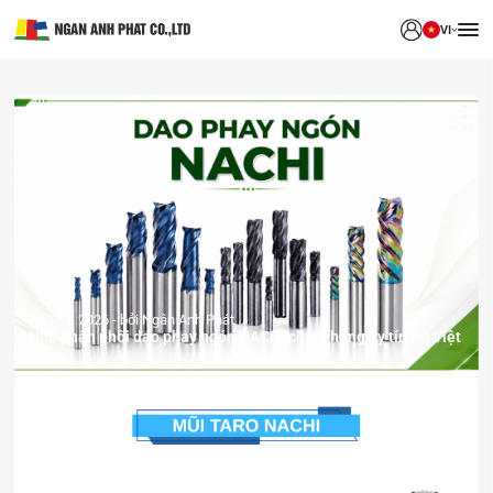
VI
30 Th7, 2026
bởi Ngân Anh Phát
Nhà phân phối dao phay ngón NACHI chính hãng uy tín tại Việt
Nam