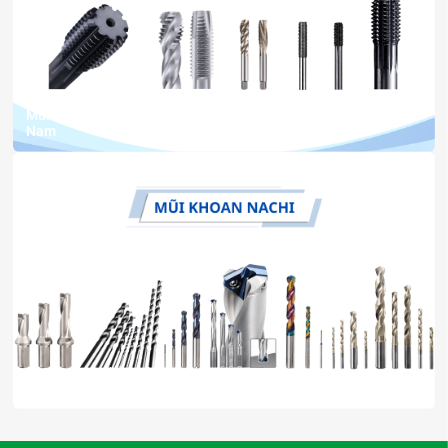
15 Th7, 2026
bởi Ngân Anh Phát
Mũi taro NACHI chính hãng – Nhà phân phối uy tín tại Việt
Nam
11 Th7, 2026
bởi Ngân Anh Phát
Nhà phân phối chính hãng mũi khoan NACHI tại Việt Nam