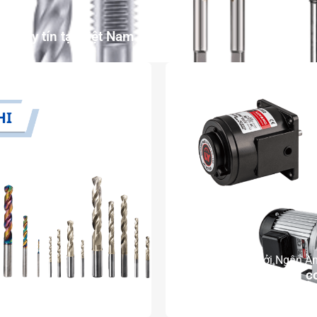
ối uy tín tại Việt Nam
12 Th5, 2026
bởi Ngân A
Nhà cung cấp động cơ
CHI tại Việt Nam
Nam