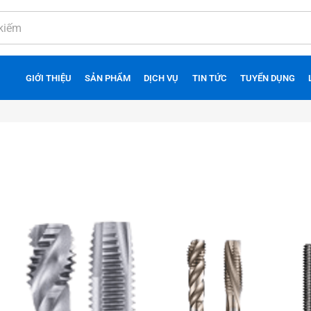
GIỚI THIỆU
SẢN PHẨM
DỊCH VỤ
TIN TỨC
TUYỂN DỤNG