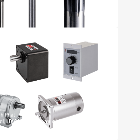
nh Phát
 LUYANG Đài Loan chính hãng tại Việt