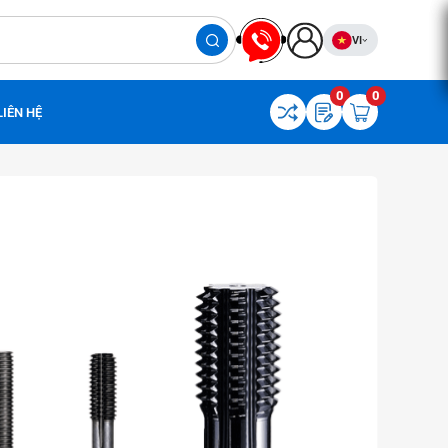
VI
0
0
LIÊN HỆ