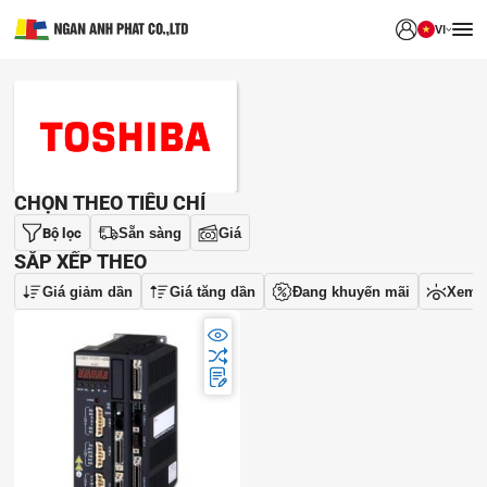
VI
THƯƠNG HIỆU
CHỌN THEO TIÊU CHÍ
Bộ lọc
Sẵn sàng
Giá
SẮP XẾP THEO
Giá giảm dần
Giá tăng dần
Đang khuyến mãi
Xem 