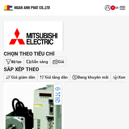
VI
THƯƠNG HIỆU
CHỌN THEO TIÊU CHÍ
Bộ lọc
Sẵn sàng
Giá
SẮP XẾP THEO
Giá giảm dần
Giá tăng dần
Đang khuyến mãi
Xem 