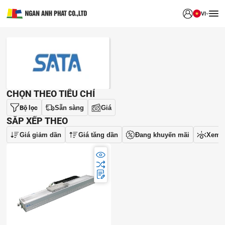
VI
THƯƠNG HIỆU
CHỌN THEO TIÊU CHÍ
Bộ lọc
Sẵn sàng
Giá
SẮP XẾP THEO
Giá giảm dần
Giá tăng dần
Đang khuyến mãi
Xem 