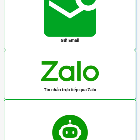
Gửi Email
Tin nhắn trực tiếp
qua Zalo