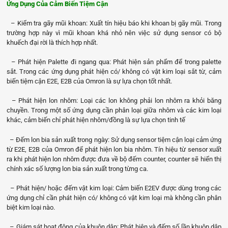
Ứng Dụng Của Cảm Biến Tiệm Cận
– Kiểm tra gãy mũi khoan: Xuất tín hiệu báo khi khoan bị gãy mũi. Trong
trường hợp này vì mũi khoan khá nhỏ nên việc sử dụng sensor có bộ
khuếch đại rời là thích hợp nhất.
– Phát hiện Palette đi ngang qua: Phát hiện sản phẩm để trong palette
sắt. Trong các ứng dụng phát hiện có/ không có vật kim loại sắt từ, cảm
biến tiệm cận E2E, E2B của Omron là sự lựa chọn tốt nhất.
– Phát hiện lon nhôm: Loại các lon không phải lon nhôm ra khỏi băng
chuyền. Trong một số ứng dụng cần phân loại giữa nhôm và các kim loại
khác, cảm biến chỉ phát hiện nhôm/đồng là sự lựa chọn tinh tế
– Đếm lon bia sản xuất trong ngày: Sử dụng sensor tiệm cận loại cảm ứng
từ E2E, E2B của Omron để phát hiện lon bia nhôm. Tín hiệu từ sensor xuất
ra khi phát hiện lon nhôm được đưa về bộ đếm counter, counter sẽ hiển thị
chính xác số lượng lon bia sản xuất trong từng ca.
– Phát hiện/ hoặc đếm vật kim loại: Cảm biến E2EV được dùng trong các
ứng dụng chỉ cần phát hiện có/ không có vật kim loại mà không cần phân
biệt kim loại nào.
– Giám sát hoạt động của khuôn dập: Phát hiện và đếm số lần khuôn dập