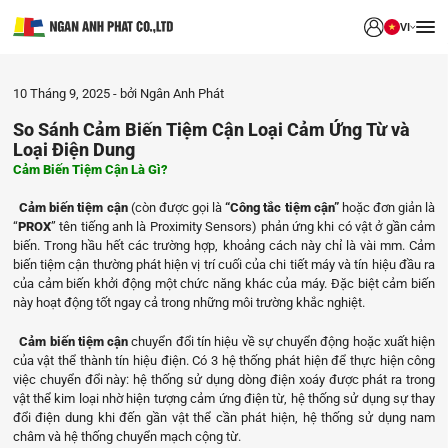
VI
10 Tháng 9, 2025
bởi Ngân Anh Phát
So Sánh Cảm Biến Tiệm Cận Loại Cảm Ứng Từ và
Loại Điện Dung
Cảm Biến Tiệm Cận Là Gì?
Cảm biến tiệm cận
(còn được gọi là
“Công tắc tiệm cận”
hoặc đơn giản là
“
PROX
” tên tiếng anh là Proximity Sensors) phản ứng khi có vật ở gần cảm
biến. Trong hầu hết các trường hợp, khoảng cách này chỉ là vài mm. Cảm
biến tiệm cận thường phát hiện vị trí cuối của chi tiết máy và tín hiệu đầu ra
của cảm biến khởi động một chức năng khác của máy. Đặc biệt cảm biến
này hoạt động tốt ngay cả trong những môi trường khắc nghiệt.
Cảm biến tiệm cận
chuyển đổi tín hiệu về sự chuyển động hoặc xuất hiện
của vật thể thành tín hiệu điện. Có 3 hệ thống phát hiện để thực hiện công
việc chuyển đổi này: hệ thống sử dụng dòng điện xoáy được phát ra trong
vật thể kim loại nhờ hiện tượng cảm ứng điện từ, hệ thống sử dụng sự thay
đổi điện dung khi đến gần vật thể cần phát hiện, hệ thống sử dụng nam
châm và hệ thống chuyển mạch cộng từ.