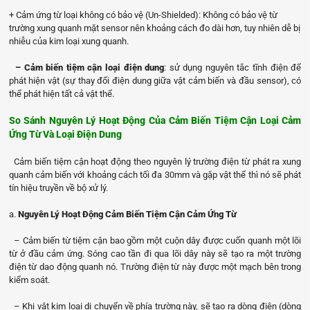
+ Cảm ứng từ loại không có bảo vệ (Un-Shielded): Không có bảo vệ từ
trường xung quanh mặt sensor nên khoảng cách đo dài hơn, tuy nhiên dễ bị
nhiễu của kim loại xung quanh.
– Cảm biến tiệm cận loại điện dung
: sử dụng nguyên tắc tĩnh điện để
phát hiện vật (sự thay đổi điện dung giữa vật cảm biến và đầu sensor), có
thể phát hiện tất cả vật thể.
So Sánh Nguyên Lý Hoạt Động Của Cảm Biến Tiệm Cận Loại Cảm
Ứng Từ Và Loại Điện Dung
Cảm biến tiệm cận hoạt động theo nguyên lý trường điện từ phát ra xung
quanh cảm biến với khoảng cách tối đa 30mm và gặp vật thể thì nó sẽ phát
tín hiệu truyền về bộ xử lý.
a.
Nguyên Lý Hoạt Động Cảm Biến Tiệm Cận Cảm Ứng Từ
– Cảm biến từ tiệm cận bao gồm một cuộn dây được cuốn quanh một lõi
từ ở đầu cảm ứng. Sóng cao tần đi qua lõi dây này sẽ tạo ra một trường
điện từ dao động quanh nó. Trường điện từ này được một mạch bên trong
kiểm soát.
– Khi vật kim loại di chuyển về phía trường này, sẽ tạo ra dòng điện (dòng