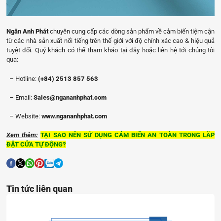
Ngân Anh Phát
chuyên cung cấp các dòng sản phẩm về cảm biến tiệm cận
từ các nhà sản xuất nổi tiếng trên thế giới với độ chính xác cao & hiệu quả
tuyệt đối. Quý khách có thể tham khảo tại đây hoặc liên hệ tới chúng tôi
qua:
– Hotline:
(+84) 2513 857 563
– Email:
Sales@ngananhphat.com
– Website:
www.ngananhphat.com
Xem thêm:
TẠI SAO NÊN SỬ DỤNG CẢM BIẾN AN TOÀN TRONG LẮP
ĐẶT CỬA TỰ ĐỘNG?
Tin tức liên quan