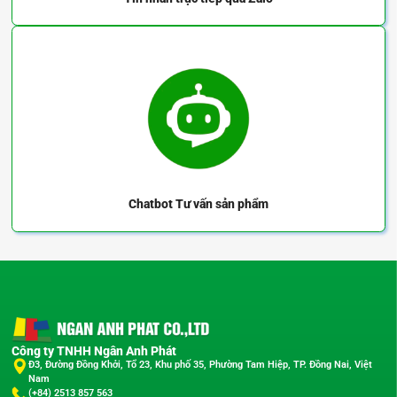
FTSD-8 – 300-S
⊖ 8 x 300mm
8
FTSD-10–300-S
⊖ 10 x 300mm
10
FTSD-10–350-S
⊖ 10 x 350mm
10
Chatbot
Tư vấn sản phẩm
Công ty TNHH Ngân Anh Phát
Đ3, Đường Đồng Khởi, Tổ 23, Khu phố 35, Phường Tam Hiệp, TP. Đồng Nai, Việt
Nam
(+84) 2513 857 563