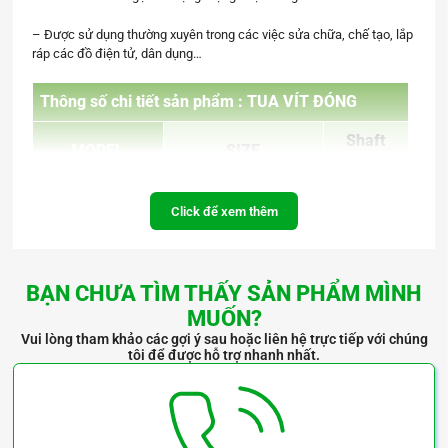
– Được sử dụng thường xuyên trong các việc sửa chữa, chế tạo, lắp
ráp các đồ điện tử, dân dụng…
Thông số chi tiết sản phẩm :
TUA VÍT ĐÓNG
Shaft
MODEL
SIZE
dia.
FTSD+1 – 75-S
⊕ 1 x 75mm
5
Click để xem thêm
FTSD+1 – 150-
⊕ 1 x 150mm
5
S
BẠN CHƯA TÌM THẤY SẢN PHẨM MÌNH
FTSD+2 – 100-
⊕ 2 x 100mm
6
MUỐN?
S
Vui lòng tham khảo các gợi ý sau hoặc liên hệ trực tiếp với chúng
FTSD+2 – 125-
tôi để được hỗ trợ nhanh nhất.
⊕ 2 x 125mm
6
S
FTSD+3 – 150-
⊕ 3 x 150mm
8
S