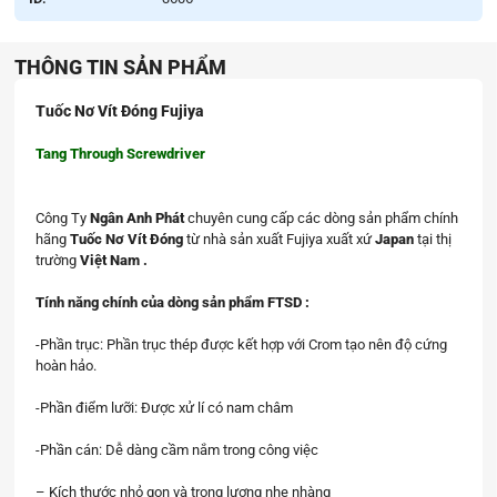
THÔNG TIN SẢN PHẨM
Tuốc Nơ Vít Đóng Fujiya
Tang Through Screwdriver
Công Ty
Ngân Anh Phát
chuyên cung cấp các dòng sản phẩm chính
hãng
Tuốc Nơ Vít Đóng
từ nhà sản xuất Fujiya xuất xứ
Japan
tại thị
trường
Việt Nam .
Tính năng chính của dòng sản phẩm FTSD :
-Phần trục: Phần trục thép được kết hợp với Crom tạo nên độ cứng
hoàn hảo.
-Phần điểm lưỡi: Được xử lí có nam châm
-Phần cán: Dễ dàng cầm nắm trong công việc
– Kích thước nhỏ gọn và trọng lượng nhẹ nhàng