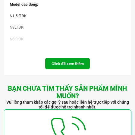
Model các dòng:
N1.5LTDK
N3LTDK
N6LTDK
N12LTDK
N20LTDK
Click để xem thêm
N30LTDK
N50LTDK
BẠN CHƯA TÌM THẤY SẢN PHẨM MÌNH
MUỐN?
N100LTDK
Vui lòng tham khảo các gợi ý sau hoặc liên hệ trực tiếp với chúng
tôi để được hỗ trợ nhanh nhất.
N1.5LTDK-H
N3LTDK-H
CN1.5LTDK