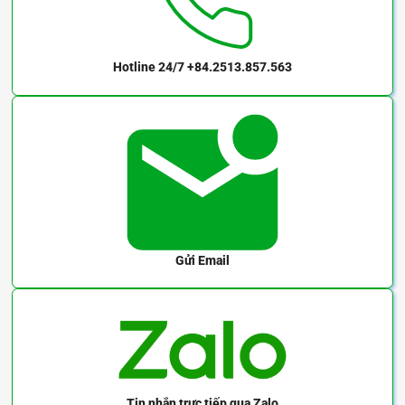
CN3LTDK
CN6LTDK
Hotline 24/7
+84.2513.857.563
CN12LTDK
CN20LTDK
CN30LTDK
CN50LTDK
CN100LTDK
Gửi Email
CN1.5LTDK-H
CN3LTDK-H
Thông số kỹ thuật các dòng tô vít điều chỉnh lực Kanon dòng LTDK:
Tin nhắn trực tiếp
qua Zalo