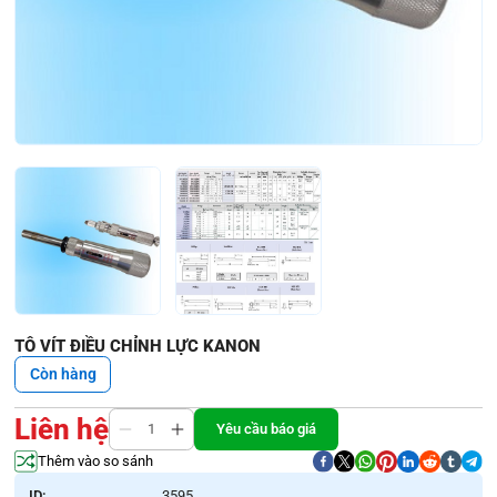
TÔ VÍT ĐIỀU CHỈNH LỰC KANON
Còn hàng
Liên hệ
Yêu cầu báo giá
Thêm vào so sánh
ID:
3595