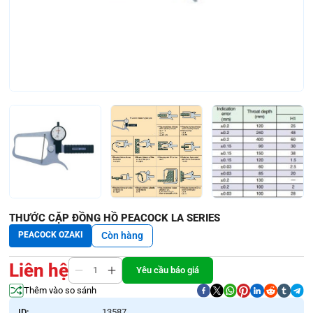
THƯỚC CẶP ĐỒNG HỒ PEACOCK LA SERIES
PEACOCK OZAKI
Còn hàng
Liên hệ
Yêu cầu báo giá
Thêm vào so sánh
ID:
13587