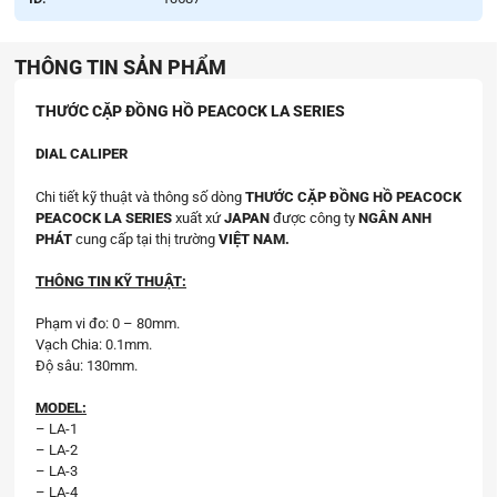
THÔNG TIN SẢN PHẨM
THƯỚC CẶP ĐỒNG HỒ PEACOCK LA SERIES
DIAL CALIPER
Chi tiết kỹ thuật và thông số dòng
THƯỚC CẶP ĐỒNG HỒ PEACOCK
PEACOCK LA SERIES
xuất xứ
JAPAN
được công ty
NGÂN ANH
PHÁT
cung cấp tại thị trường
VIỆT NAM.
THÔNG TIN KỸ THUẬT:
Phạm vi đo: 0 – 80mm.
Vạch Chia: 0.1mm.
Độ sâu: 130mm.
MODEL:
– LA-1
– LA-2
– LA-3
– LA-4