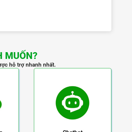
H MUỐN?
ược hỗ trợ nhanh nhất.