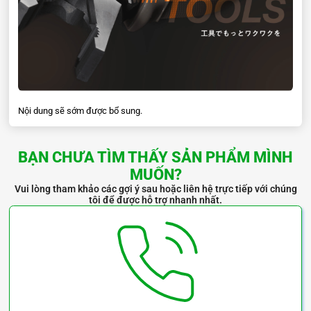
a
162mm
b
19mm
c
11mm
d
51mm
Nội dung sẽ sớm được bổ sung.
e
22mm
BẠN CHƯA TÌM THẤY SẢN PHẨM MÌNH
i
22
°
MUỐN?
Vui lòng tham khảo các gợi ý sau hoặc liên hệ trực tiếp với chúng
tôi để được hỗ trợ nhanh nhất.