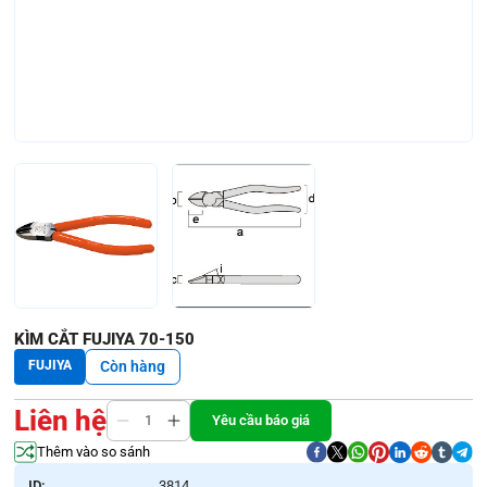
KÌM CẮT FUJIYA 70-150
FUJIYA
Còn hàng
Liên hệ
Yêu cầu báo giá
Thêm vào so sánh
ID:
3814