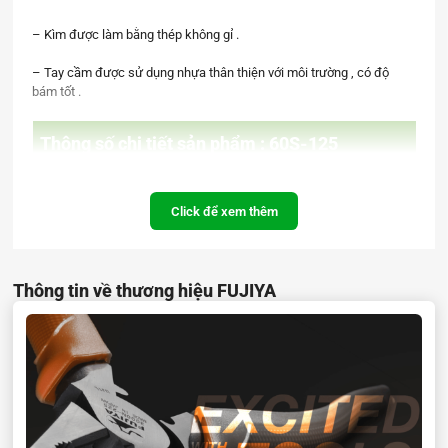
– Kìm được làm bằng thép không gỉ .
– Tay cầm được sử dụng nhựa thân thiện với môi trường , có độ
bám tốt .
Thông số chi tiết sản phẩm :
60S-125
Kích thước (mm)
125mm
Click để xem thêm
Trọng lượng (g/w)
80g/w
Khả năng cắt dây thép
φ
1.2mm
Thông tin về thương hiệu FUJIYA
Khả năng cắt dây đồng
φ
2.0mm
Kích thước hộp
170x73x15mm
( H x W x D mm )
Mã số JAN
4952520006252