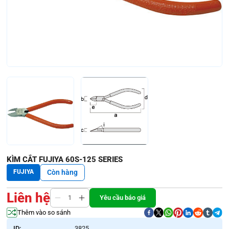
KÌM CẮT FUJIYA 60S-125 SERIES
FUJIYA
Còn hàng
Liên hệ
Yêu cầu báo giá
Thêm vào so sánh
ID:
3825