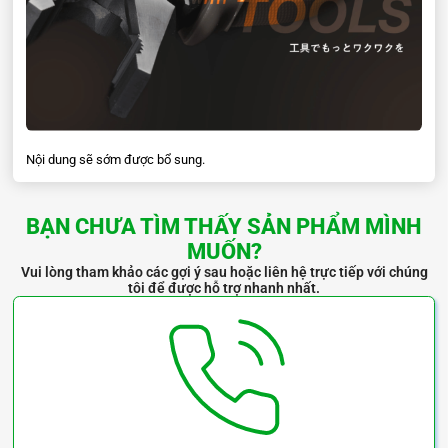
a
130mm
b
14mm
c
8.5mm
Nội dung sẽ sớm được bổ sung.
d
51mm
BẠN CHƯA TÌM THẤY SẢN PHẨM MÌNH
e
17.5mm
MUỐN?
Vui lòng tham khảo các gợi ý sau hoặc liên hệ trực tiếp với chúng
i
23
°
tôi để được hỗ trợ nhanh nhất.