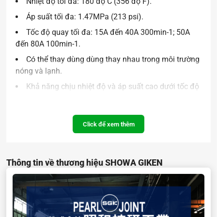
Nhiệt độ tối đa: 180 độ C (356 độ F).
Áp suất tối đa: 1.47MPa (213 psi).
Tốc độ quay tối đa: 15A đến 40A 300min-1; 50A
đến 80A 100min-1.
Có thể thay dùng dùng thay nhau trong môi trường
nóng và lạnh.
Khả năng chịu nhiệt độ và áp suất cao dưới tốc độ
quay cao.
Tuổi thọ cao do ma sát thấp.
Click để xem thêm
Ứng dụng trong các ngành:
Máy sấy hình nón
Thông tin về thương hiệu SHOWA GIKEN
Máy sấy ống
Máy sấy chân không
Máy sấy đôi kiểu trống
Lò quay hay lò luyện khí nóng