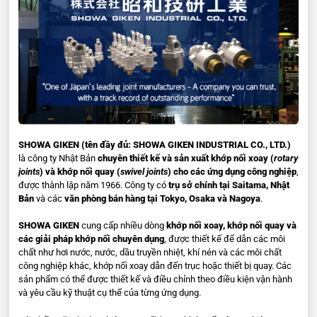
MODEL dòng ACLF:
RJ-ACLF 10A
RJ-ACLF 15A
RJ-ACLF 20A
RJ-ACLF 25A
RJ-ACLF 32A
SHOWA GIKEN (tên đầy đủ: SHOWA GIKEN INDUSTRIAL CO., LTD.)
RJ-ACLF 40A
là công ty Nhật Bản
chuyên thiết kế và sản xuất khớp nối xoay (
rotary
joints
) và khớp nối quay (
swivel joints
) cho các ứng dụng công nghiệp
,
RJ-ACLF 50A
được thành lập năm 1966. Công ty có
trụ sở chính tại Saitama, Nhật
Bản
và các
văn phòng bán hàng tại Tokyo, Osaka và Nagoya
.
RJ-ACLF 65A
RJ-ACLF 80A
SHOWA GIKEN
cung cấp nhiều dòng
khớp nối xoay, khớp nối quay và
các giải pháp khớp nối chuyên dụng
, được thiết kế để dẫn các môi
Thông số kỹ thuật:
chất như hơi nước, nước, dầu truyền nhiệt, khí nén và các môi chất
công nghiệp khác, khớp nối xoay dẫn đến trục hoặc thiết bị quay. Các
sản phẩm có thể được thiết kế và điều chỉnh theo điều kiện vận hành
và yêu cầu kỹ thuật cụ thể của từng ứng dụng.