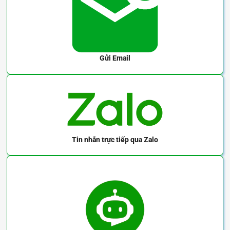
Gửi Email
Tin nhắn trực tiếp
qua Zalo