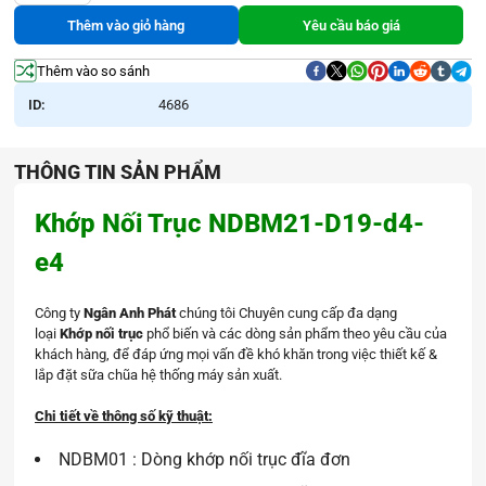
Nối
281.000đ.
là:
Trục
255.000đ.
Thêm vào giỏ hàng
Yêu cầu báo giá
NDBM21-
D19-
d4-
Thêm vào so sánh
e4
số
ID:
4686
lượng
THÔNG TIN SẢN PHẨM
Khớp Nối Trục NDBM21-D19-d4-
e4
Công ty
Ngân Anh Phát
chúng tôi Chuyên cung cấp đa dạng
loại
Khớp nối trục
phổ biến và các dòng sản phẩm theo yêu cầu của
khách hàng, để đáp ứng mọi vấn đề khó khăn trong việc thiết kế &
lắp đặt sữa chũa hệ thống máy sản xuất.
Chi tiết về thông số kỹ thuật:
NDBM01 : Dòng khớp nối trục đĩa đơn