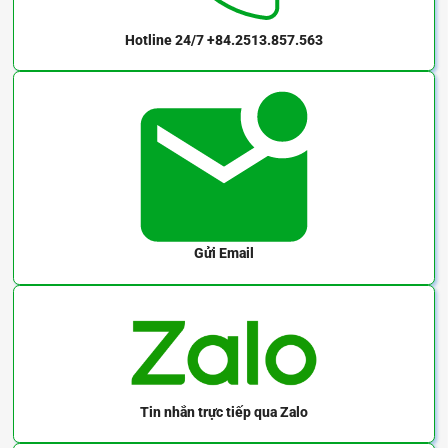
Hotline 24/7
+84.2513.857.563
Gửi Email
Các mã hàng có hàng sẵn tại kho:
NDBM21-D50-d11-e11
NDBM21-D40-d9.53-e9.53
NDBM21-D32-d8-e8
Tin nhắn trực tiếp
qua Zalo
NDBM21-D25-d6-e6