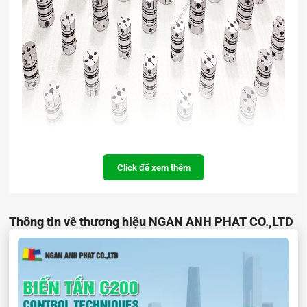
Click để xem thêm
Thông tin về thương hiệu NGAN ANH PHAT CO.,LTD
Đặc điểm của dòng Khớp nối NBDM:
Chịu tải mô-men xoắn lớn, độ cứng và độ nhạy mô-
men xoắn cao.
Khoảng cách quay bằng không