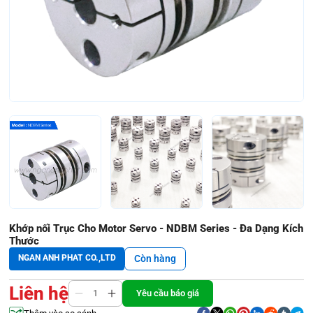
Khớp nối Trục Cho Motor Servo - NDBM Series - Đa Dạng Kích
Thước
NGAN ANH PHAT CO.,LTD
Còn hàng
Liên hệ
Yêu cầu báo giá