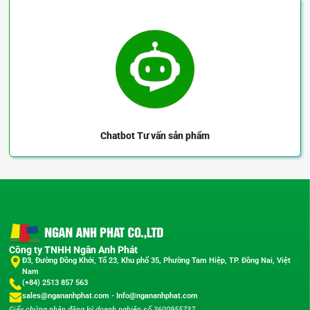
NDBM21-D19-d4-e4
NDBM01-D50-d11-e11
NDBM01-D40-d9.53-e9.53
NDBM01-D32-d8-e8
NDBM01-D25-d6-e6
NDBM01-D19-d4-e4
Chatbot
Tư vấn sản phẩm
Công ty TNHH Ngân Anh Phát
Đ3, Đường Đồng Khởi, Tổ 23, Khu phố 35, Phường Tam Hiệp, TP. Đồng Nai, Việt
Nam
(+84) 2513 857 563
sales@ngananhphat.com
-
Info@ngananhphat.com
Giấy chứng nhận đăng ký doanh nghiệp số 3600955737