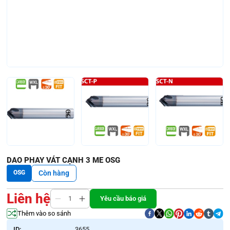
DAO PHAY VÁT CẠNH 3 ME OSG
OSG
Còn hàng
Liên hệ
Yêu cầu báo giá
Thêm vào so sánh
ID:
3655