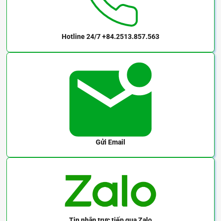
AL-SEES2-LS -R
Hotline 24/7
+84.2513.857.563
Gửi Email
Tin nhắn trực tiếp
qua Zalo