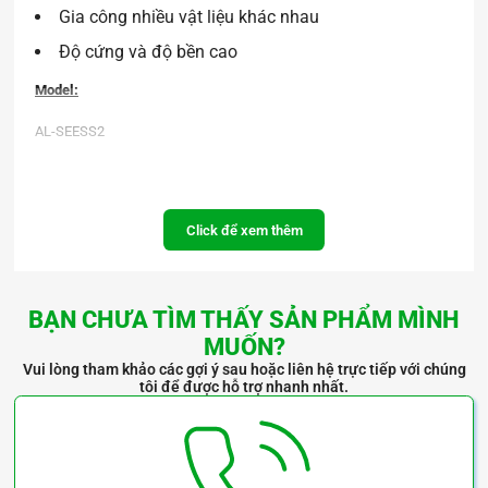
Gia công nhiều vật liệu khác nhau
Độ cứng và độ bền cao
Model:
AL-SEESS2
AL-SEES2
AL-SEES2-RO2
Click để xem thêm
AL-SEEM2
AL-SEEL2
BẠN CHƯA TÌM THẤY SẢN PHẨM MÌNH
AL-SEEL2-RO2
MUỐN?
Vui lòng tham khảo các gợi ý sau hoặc liên hệ trực tiếp với chúng
AL-SEE-MS2
tôi để được hỗ trợ nhanh nhất.
AL-SEEL2-LS
AL-SEES2-R