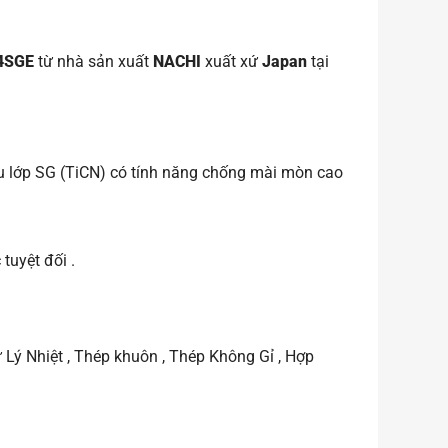
 4SGE
từ nhà sản xuất
NACHI
xuất xứ
Japan
tại
ều lớp SG (TiCN) có tính năng chống mài mòn cao
tuyệt đối .
 Lý Nhiệt , Thép khuôn , Thép Không Gỉ , Hợp