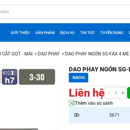
GIỚI THIỆU
SẢN PHẨM
DỊCH VỤ
TIN TỨC
TUYỂN DỤNG
 CẮT GỌT - MÀI
DAO PHAY
DAO PHAY NGÓN SG-FAX 4 ME
DAO PHAY NGÓN SG-F
NACHI
Liên hệ
Thêm vào so sánh
ID:
3671