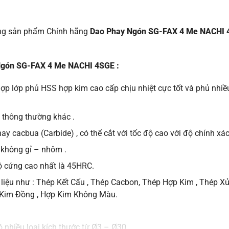
ng sản phẩm Chính hãng
Dao Phay Ngón SG-FAX 4 Me NACHI
Ngón SG-FAX 4 Me NACHI 4SGE :
ợp lớp phủ HSS hợp kim cao cấp chịu nhiệt cực tốt và phủ nhi
 thông thường khác .
y cacbua (Carbide) , có thể cắt với tốc độ cao với độ chính xác 
p không gỉ – nhôm .
ộ cứng cao nhất là 45HRC.
liệu như : Thép Kết Cấu , Thép Cacbon, Thép Hợp Kim , Thép Xử
 Kim Đồng , Hợp Kim Không Màu.
ó nhiều loại kích thước từ Ø3 – Ø30.