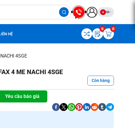
VI
0
0
LIÊN HỆ
 NACHI 4SGE
AX 4 ME NACHI 4SGE
Còn hàng
Yêu cầu báo giá