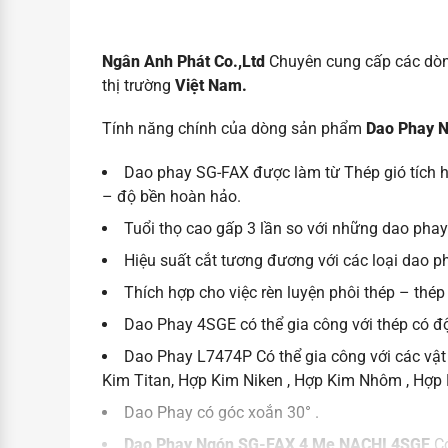
Ngân Anh Phát Co.,Ltd
Chuyên cung cấp các dò
thị trường
Việt Nam.
Tính năng chính của dòng sản phẩm
Dao Phay 
Dao phay SG-FAX được làm từ Thép gió tích h
– độ bền hoàn hảo.
Tuổi thọ cao gấp 3 lần so với những dao phay
Hiệu suất cắt tương đương với các loại dao pha
Thích hợp cho việc rèn luyện phôi thép – thé
Dao Phay 4SGE có thể gia công với thép có đ
Dao Phay L7474P Có thể gia công với các vật 
Kim Titan, Hợp Kim Niken , Hợp Kim Nhôm , Hợp
Dao Phay có góc xoắn 30° .
Dao Phay Ngón SG-FAX 4 Me NACHI 4SGE
C