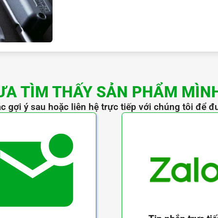
ƯA TÌM THẤY SẢN PHẨM MÌN
NSP100CNX8
c gợi ý sau hoặc liên hệ trực tiếp với chúng tôi để đ
50
100
～
9.8
L
102
L’
128