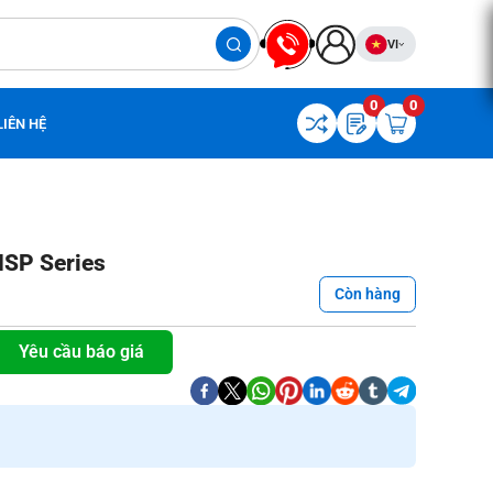
VI
0
0
LIÊN HỆ
NSP Series
Còn hàng
Yêu cầu báo giá