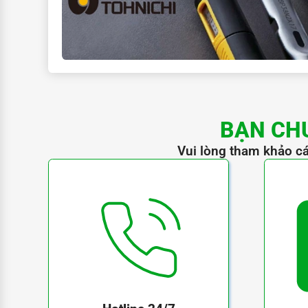
BẠN CH
MODEL
Vui lòng tham khảo cá
TORQUE RANGE
cN
•
m
MIN.
MAX.
［
］
～
MAX.HAND FORCE
N
［
］
EFFECTIVE LENGTH
OVERALL LENGTH