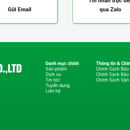
Tin nhắn trực ti
W
8
qua Zalo
Gửi Email
C
16
b
4
D
12
Danh mục chính
Thông tin & Chí
0.33
Sản phẩm
Chính Sách Bảo 
Dịch vụ
Chính Sách Bảo
Tin tức
Chính Sách Vận
Tuyển dụng
Liên hệ