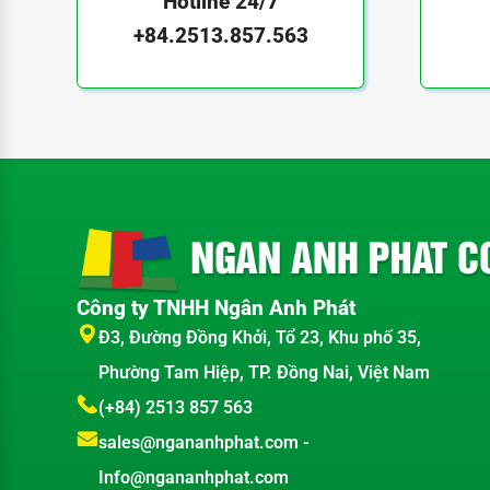
Hotline 24/7
+84.2513.857.563
DIMENSION
[mm]
HEAD
BODY
WEIGHT [kg]
Công ty TNHH Ngân Anh Phát
Đ3, Đường Đồng Khởi, Tổ 23, Khu phố 35,
Phường Tam Hiệp, TP. Đồng Nai, Việt Nam
(+84) 2513 857 563
sales@ngananhphat.com
-
Info@ngananhphat.com