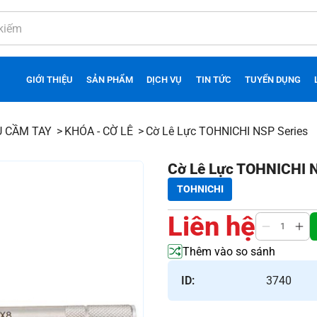
GIỚI THIỆU
SẢN PHẨM
DỊCH VỤ
TIN TỨC
TUYỂN DỤNG
Ụ CẦM TAY
KHÓA - CỜ LÊ
Cờ Lê Lực TOHNICHI NSP Series
Cờ Lê Lực TOHNICHI 
TOHNICHI
Liên hệ
Thêm vào so sánh
ID:
3740