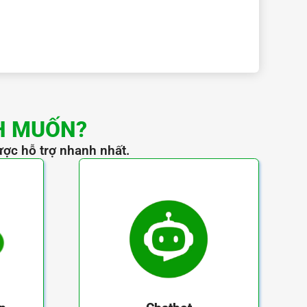
H MUỐN?
ược hỗ trợ nhanh nhất.