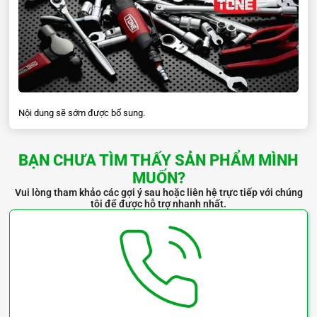
Model
Chiều dài tổng thể L (mm)
Đường kính đầu búa D (mm
BHC-05
290
26
BHC-10
300
32
BHC-15
330
38
Nội dung sẽ sớm được bổ sung.
BẠN CHƯA TÌM THẤY SẢN PHẨM MÌNH
MUỐN?
Vui lòng tham khảo các gợi ý sau hoặc liên hệ trực tiếp với chúng
tôi để được hỗ trợ nhanh nhất.