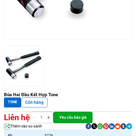
Búa Hai Đầu Kết Hợp Tone
TONE
Còn hàng
Liên hệ
Yêu cầu báo giá
Thêm vào so sánh
ID:
3779