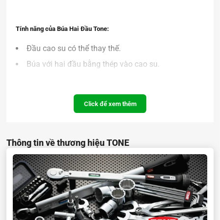
Tính năng của Búa Hai Đầu Tone:
Đầu cao su có thể thay thế.
Búa với hai đầu bằng thép vào cao su.
Phạm vi ứng dụng:
Click để xem thêm
Lắp ráp và bảo trì máy móc
Sửa chữa bảo trì ô tô, xe máy, xe đạp
Thông tin về thương hiệu TONE
Thông số kỹ thuật:
Vật liệu đầu búa: Thép, Urethane
Số lượng / gói: 1