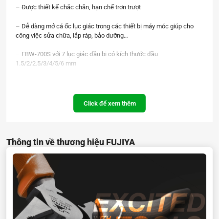
– Được thiết kế chắc chắn, hạn chế trơn trượt
– Dễ dàng mở cá ốc lục giác trong các thiết bị máy móc giúp cho
công việc sửa chữa, lắp ráp, bảo dưỡng…
– FBW-700S với 7 lục giác đầu bi có kích thước đầu
1.5/2/2.5/3/4/5/6 mm
– FBW-900S gồm 9 lục giác đầu bi với kích thước đầu
1.5/2/2.5/3/4/5/6/8/10 mm
Click để xem thêm
Thông số chi tiết sản phẩm :
LỤC GIÁC CÓ ĐẦU BI
MODEL
SIZE
Thông tin về thương hiệu FUJIYA
FBW – 700S
1.5/2/2.5/3/4/5/6mm
FBW – 900S
1.5/2/2.5/3/4/5/6/8/10mm