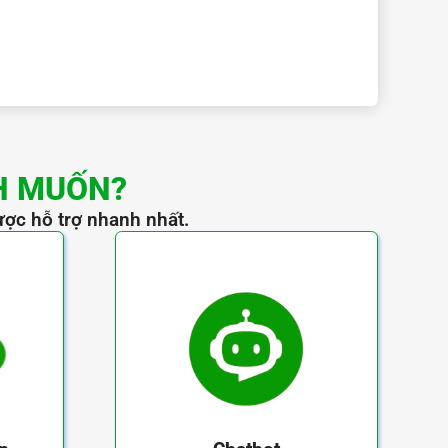
H MUỐN?
ược hỗ trợ nhanh nhất.