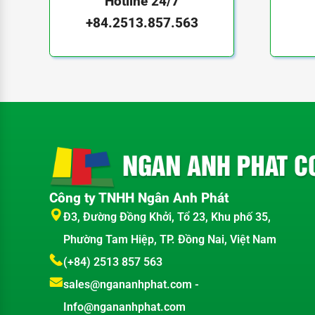
Hotline 24/7
HM560-502F
+84.2513.857.563
HM590-001
HM590-401
HM590-002
HM590-402
HM590-001F
HM590-401F
HM590-002F
HM590-402F
HM590-501
HM590-502
HM590-501F
Công ty TNHH Ngân Anh Phát
HM590-502F
Đ3, Đường Đồng Khởi, Tổ 23, Khu phố 35,
HM5A2-001
Phường Tam Hiệp, TP. Đồng Nai, Việt Nam
HM5A2-501
(+84) 2513 857 563
HM5A2-002
HM5A2-502
sales@ngananhphat.com
-
HM5A2-001F
Info@ngananhphat.com
HM5A2-501F