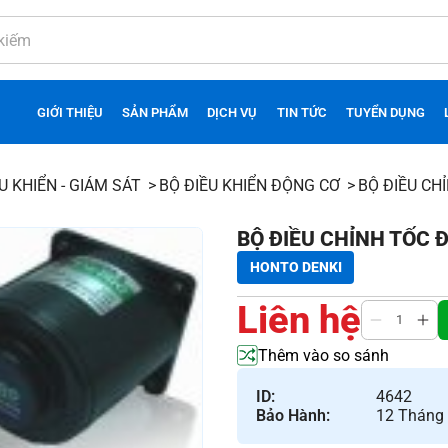
GIỚI THIỆU
SẢN PHẨM
DỊCH VỤ
TIN TỨC
TUYỂN DỤNG
U KHIỂN - GIÁM SÁT
BỘ ĐIỀU KHIỂN ĐỘNG CƠ
BỘ ĐIỀU CH
BỘ ĐIỀU CHỈNH TỐC 
HONTO DENKI
Liên hệ
Thêm vào so sánh
ID:
4642
Bảo Hành:
12 Tháng