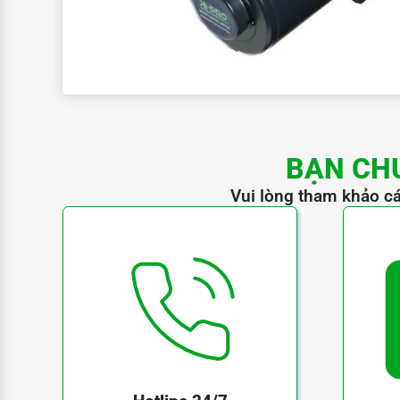
HM425-001
HM425-401
HM425-002
HM425-402
HM540-001
HM540-401
HM540-002
HM540-402
BẠN CH
HM560-001
Vui lòng tham khảo cá
HM560-401
HM560-002
HM560-402
HM560-001F
HM560-401F
HM560-002F
HM560-402F
HM560-501
HM560-502
HM560-501F