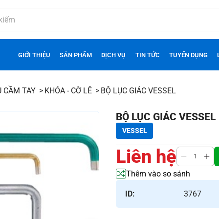
GIỚI THIỆU
SẢN PHẨM
DỊCH VỤ
TIN TỨC
TUYỂN DỤNG
Ụ CẦM TAY
KHÓA - CỜ LÊ
BỘ LỤC GIÁC VESSEL
BỘ LỤC GIÁC VESSEL
VESSEL
Liên hệ
Thêm vào so sánh
ID:
3767