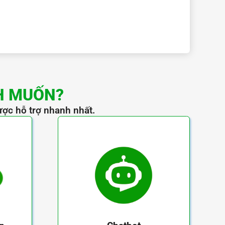
H MUỐN?
ược hỗ trợ nhanh nhất.