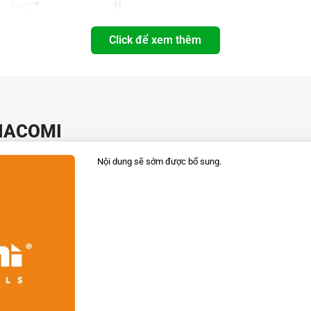
Click để xem thêm
GIACOMI
e
Type of spring
Cutting force (kg)
Copper
Nội dung sẽ sớm được bổ sung.
AF
3
0.81