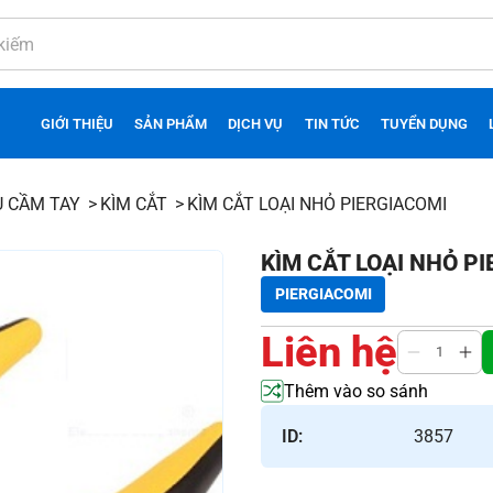
GIỚI THIỆU
SẢN PHẨM
DỊCH VỤ
TIN TỨC
TUYỂN DỤNG
Ụ CẦM TAY
KÌM CẮT
KÌM CẮT LOẠI NHỎ PIERGIACOMI
KÌM CẮT LOẠI NHỎ P
PIERGIACOMI
Liên hệ
Thêm vào so sánh
ID:
3857