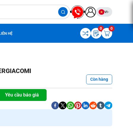
VI
0
0
LIÊN HỆ
IERGIACOMI
Còn hàng
Yêu cầu báo giá