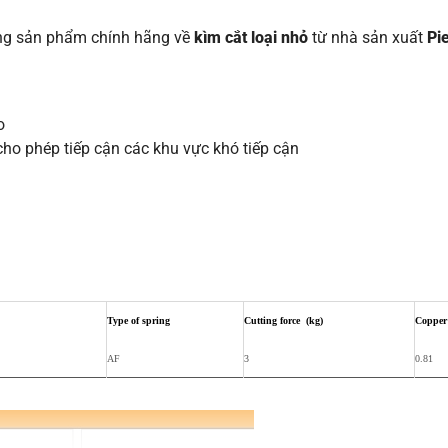
ng sản phẩm chính hãng về
kìm cắt loại nhỏ
từ nhà sản xuất
Pi
o
ho phép tiếp cận các khu vực khó tiếp cận
Type of spring
Cutting force (kg)
Copper
AF
3
0.81