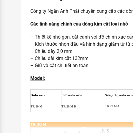
Công ty Ngân Anh Phát chuyên cung cấp các dò
Các tính năng chính của dòng kìm cắt loại nhỏ
– Thiết kế nhỏ gọn, cắt cạnh với độ chính xác ca
– Kích thước nhọn đầu và hình dạng giảm từ từ c
– Chiều dày 2,0 mm
– Chiều dài kìm cắt 132mm
– Giữ và cắt chi tiết an toàn
Model:
Order code
ESD
order code
Safety clip order code
TR 20 M A
TR 20 M
TR 20 M D