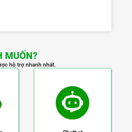
H MUỐN?
ược hỗ trợ nhanh nhất.