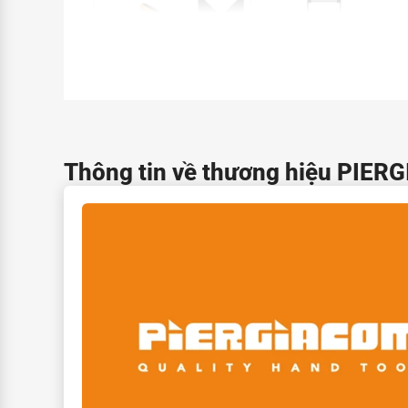
Thông tin về thương hiệu PIER
Order code
ESD
order code
Safety clip order cod
TR 20 SM A
TR 20 SM
TR 20 SM D