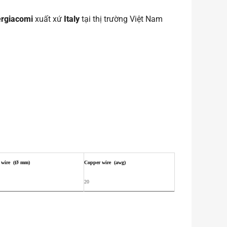
ergiacomi
xuất xứ
Italy
tại thị trường Việt Nam
 wire (Ø mm)
Copper wire (awg)
20