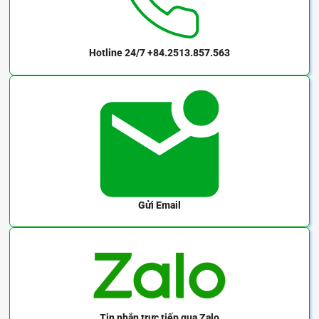
AK-7145
AK-7146
AK-7147
AK-7148
Hotline 24/7
+84.2513.857.563
AK-7149
Gửi Email
Tin nhắn trực tiếp
qua Zalo