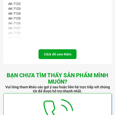
AK-7122
AK-7123
AK-7124
AK-7125
AK-7126
AK-7127
AK-7128
AK-7129
AK-7130
AK-7131
AK-7132
Click để xem thêm
AK-7133
AK-7134
AK-7135
AK-7136
BẠN CHƯA TÌM THẤY SẢN PHẨM MÌNH
AK-7137
MUỐN?
AK-7138
AK-7139
Vui lòng tham khảo các gợi ý sau hoặc liên hệ trực tiếp với chúng
tôi để được hỗ trợ nhanh nhất.
AK-7140
AK-7141
AK-7142
AK-7143
AK-7144