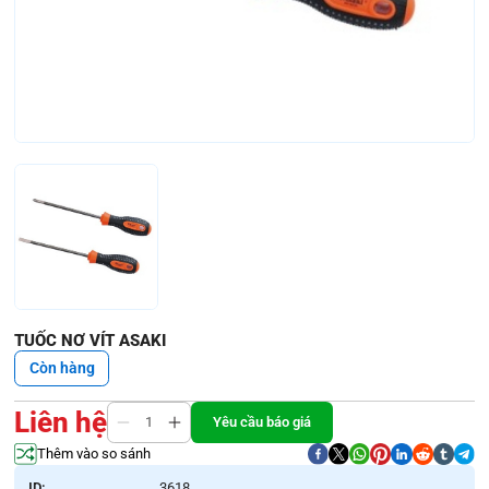
TUỐC NƠ VÍT ASAKI
Còn hàng
Liên hệ
Yêu cầu báo giá
Thêm vào so sánh
ID:
3618