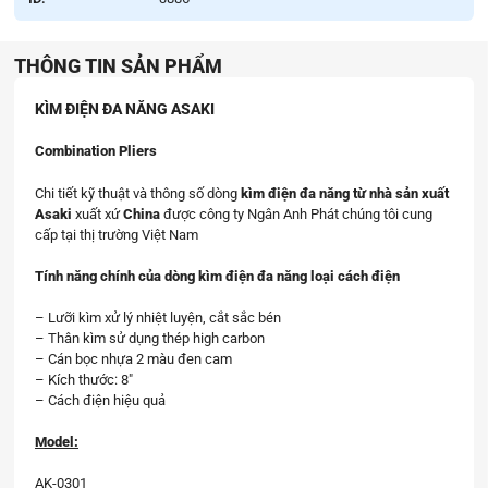
THÔNG TIN SẢN PHẨM
KÌM ĐIỆN ĐA NĂNG ASAKI
Combination Pliers
Chi tiết kỹ thuật và thông số dòng
kìm điện đa năng
từ nhà sản xuất
Asaki
xuất xứ
China
được công ty Ngân Anh Phát chúng tôi cung
cấp tại thị trường Việt Nam
Tính năng chính của dòng kìm điện đa năng loại cách điện
– Lưỡi kìm xử lý nhiệt luyện, cắt sắc bén
– Thân kìm sử dụng thép high carbon
– Cán bọc nhựa 2 màu đen cam
– Kích thước: 8″
– Cách điện hiệu quả
Model:
AK-0301