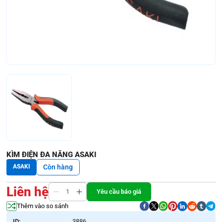
KÌM ĐIỆN ĐA NĂNG ASAKI
ASAKI
Còn hàng
Liên hệ
Yêu cầu báo giá
Thêm vào so sánh
ID:
3886