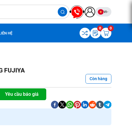
VI
0
0
LIÊN HỆ
G FUJIYA
Còn hàng
Yêu cầu báo giá