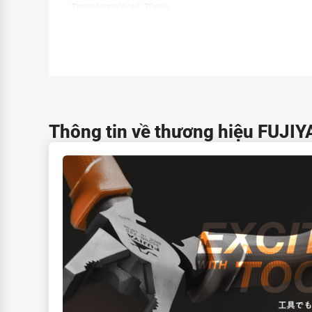
Trọng lượng(g/w):
70g/w
Khả năng cắt nhựa:
Dia3.0mm
Kích thước hộp (H x W x D mm):
170×73×14mm
Thông tin về thương hiệu FUJIY
a
120mm
b
13.6mm
c
6mm
d
46mm