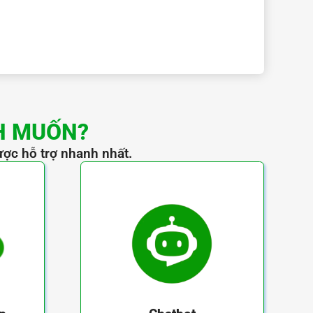
H MUỐN?
ược hỗ trợ nhanh nhất.