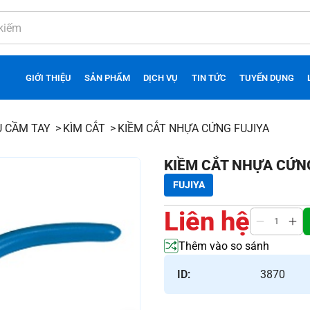
GIỚI THIỆU
SẢN PHẨM
DỊCH VỤ
TIN TỨC
TUYỂN DỤNG
Ụ CẦM TAY
KÌM CẮT
KIỀM CẮT NHỰA CỨNG FUJIYA
KIỀM CẮT NHỰA CỨN
FUJIYA
Liên hệ
Thêm vào so sánh
ID:
3870