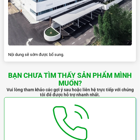
Piston
rings
Nội dung sẽ sớm được bổ sung.
BẠN CHƯA TÌM THẤY SẢN PHẨM MÌNH
MUỐN?
Vui lòng tham khảo các gợi ý sau hoặc liên hệ trực tiếp với chúng
tôi để được hỗ trợ nhanh nhất.