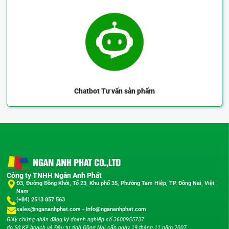
Chatbot
Tư vấn sản phẩm
Công ty TNHH Ngân Anh Phát
Đ3, Đường Đồng Khởi, Tổ 23, Khu phố 35, Phường Tam Hiệp, TP. Đồng Nai, Việt
Nam
(+84) 2513 857 563
sales@ngananhphat.com
-
Info@ngananhphat.com
Giấy chứng nhận đăng ký doanh nghiệp số 3600955737
do Sở Kế hoạch và Đầu tư tỉnh Đồng Nai cấp ngày 19 tháng 11 năm 2007