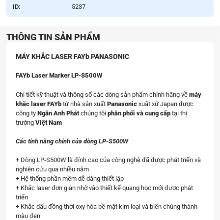
ID:
5237
THÔNG TIN SẢN PHẨM
MÁY KHẮC LASER FAYb PANASONIC
FAYb Laser Marker LP-S500W
Chi tiết kỹ thuật và thông số các dòng sản phẩm chính hãng về
máy
khắc laser FAYb
từ nhà sản xuất
Panasonic
xuất xứ Japan được
công ty
Ngân Anh Phát
chúng tôi
phân phối và cung cấp
tại thị
trường
Việt Nam
Các tính năng chính của dòng LP-S500W
+ Dòng LP-S500W là đỉnh cao của công nghệ đã được phát triển và
nghiên cứu qua nhiều năm
+ Hệ thống phần mềm dễ dàng thiết lập
+ Khắc laser đơn giản nhờ vào thiết kế quang học mới được phát
triển
+ Khắc dấu đồng thời oxy hóa bề mặt kim loại và biến chúng thành
màu đen