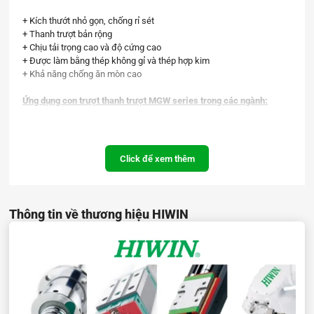
+ Kích thướt nhỏ gọn, chống rỉ sét
+ Thanh trượt bản rộng
+ Chịu tải trọng cao và độ cứng cao
+ Được làm bằng thép không gỉ và thép hợp kim
+ Khả năng chống ăn mòn cao
Ứng dụng con trượt thanh trượt MGW series trong các ngành:
+ Thiết bị bán dẫn
+ Thiết bị lắp ráp PCB
+ thiết bị y tế
Click để xem thêm
+ Cánh tay robot
+ Thiết bị đo chính xác
+ Thiết bị tự động hóa nhỏ gọn
+ Cơ chế trượt thu nhỏ
Thông tin về thương hiệu HIWIN
Thông số kỹ thuật con trượt thanh trượt MGW series: