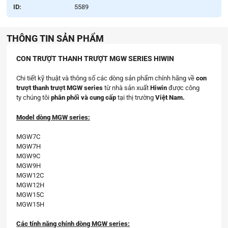
ID:
5589
THÔNG TIN SẢN PHẨM
CON TRƯỢT THANH TRƯỢT MGW SERIES HIWIN
Chi tiết kỹ thuật và thông số các dòng sản phẩm chính hãng về
con
trượt thanh trượt MGW series
từ nhà sản xuất
Hiwin
được công
ty chúng tôi
phân phối và cung cấp
tại thị trường
Việt Nam.
Model dòng MGW series:
MGW7C
MGW7H
MGW9C
MGW9H
MGW12C
MGW12H
MGW15C
MGW15H
Các tính năng chính dòng MGW series: