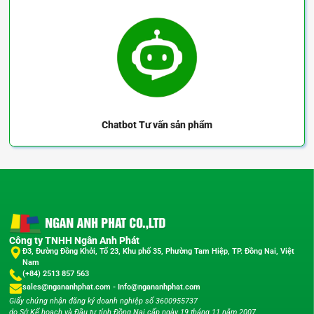
Chatbot
Tư vấn sản phẩm
Công ty TNHH Ngân Anh Phát
Đ3, Đường Đồng Khởi, Tổ 23, Khu phố 35, Phường Tam Hiệp, TP. Đồng Nai, Việt
Nam
(+84) 2513 857 563
sales@ngananhphat.com
-
Info@ngananhphat.com
Giấy chứng nhận đăng ký doanh nghiệp số 3600955737
do Sở Kế hoạch và Đầu tư tỉnh Đồng Nai cấp ngày 19 tháng 11 năm 2007