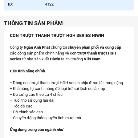
ID:
4122
THÔNG TIN SẢN PHẨM
CON TRƯỢT THANH TRƯỢT HGH SERIES HIWIN
Công ty
Ngân Anh Phát
chúng tôi
chuyên phân phối và cung cấp
các dòng sản phẩm chính hãng về
con trượt thanh trượt HGH
series
từ nhà sản xuất
Hiwin
tại thị trường
Việt Nam
Các tính năng chính
+ Dòng con trượt thanh trượt HGH series chịu được tải trọng nặng
+ Khả năng tự canh thẳng để loại trừ sai lệch do lắp ráp
+ Độ cứng cao theo cả 4 chiều
+ Tuổi thọ sử dụng lâu dài
+ Tốc độ cao
+ Độ chính xác cao
+ Chuyển động thẳng tuyến tính mượt mà
Ứng dụng trong các ngành như