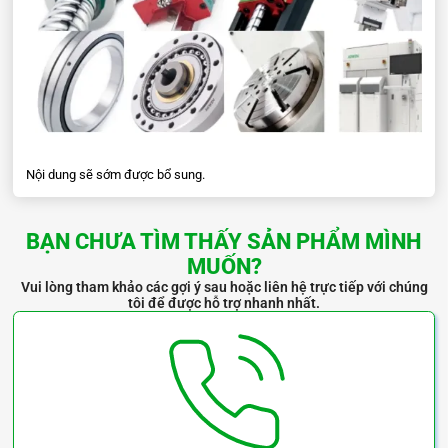
HGH55CA
HGH55HA
HGH65CA
HGH65HA
Thông số kỹ thuật con trượt thanh trượt HGH series:
Nội dung sẽ sớm được bổ sung.
BẠN CHƯA TÌM THẤY SẢN PHẨM MÌNH
MUỐN?
Vui lòng tham khảo các gợi ý sau hoặc liên hệ trực tiếp với chúng
tôi để được hỗ trợ nhanh nhất.