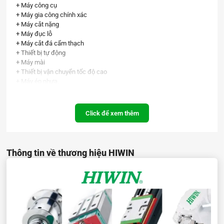
+ Máy công cụ
+ Máy gia công chính xác
+ Máy cắt nặng
+ Máy đục lỗ
+ Máy cắt đá cẩm thạch
+ Thiết bị tự động
+ Máy mài
+ Thiết bị vận chuyển tốc độ cao
+ Máy ép nhựa,
+ Thiết bị đo lường
Model dòng HGH series:
Click để xem thêm
HGH15CA
HGH20CA
HGH20HA
Thông tin về thương hiệu HIWIN
HGH25CA
HGH25HA
HGH30CA
HGH30HA
HGH35CA
HGH35HA
HGH45CA
HGH45HA