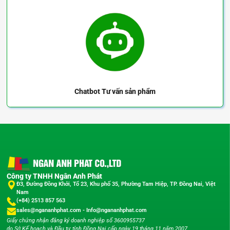
Chatbot
Tư vấn sản phẩm
Công ty TNHH Ngân Anh Phát
Đ3, Đường Đồng Khởi, Tổ 23, Khu phố 35, Phường Tam Hiệp, TP. Đồng Nai, Việt
Nam
(+84) 2513 857 563
sales@ngananhphat.com
-
Info@ngananhphat.com
Giấy chứng nhận đăng ký doanh nghiệp số 3600955737
do Sở Kế hoạch và Đầu tư tỉnh Đồng Nai cấp ngày 19 tháng 11 năm 2007