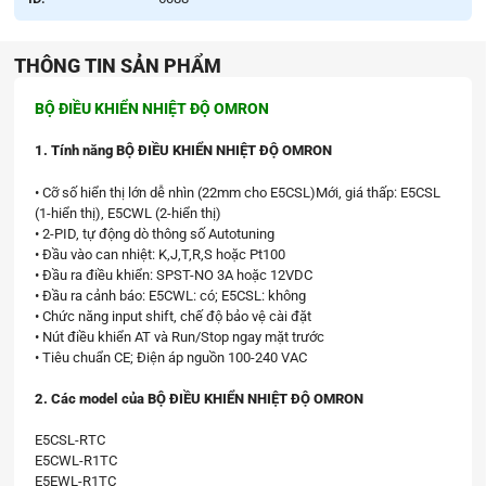
THÔNG TIN SẢN PHẨM
BỘ ĐIỀU KHIỂN NHIỆT ĐỘ OMRON
1. Tính năng BỘ ĐIỀU KHIỂN NHIỆT ĐỘ OMRON
• Cỡ số hiển thị lớn dễ nhìn (22mm cho E5CSL)Mới, giá thấp: E5CSL
(1-hiển thị), E5CWL (2-hiển thị)
• 2-PID, tự động dò thông số Autotuning
• Đầu vào can nhiệt: K,J,T,R,S hoặc Pt100
• Đầu ra điều khiển: SPST-NO 3A hoặc 12VDC
• Đầu ra cảnh báo: E5CWL: có; E5CSL: không
• Chức năng input shift, chế độ bảo vệ cài đặt
• Nút điều khiển AT và Run/Stop ngay mặt trước
• Tiêu chuẩn CE; Điện áp nguồn 100-240 VAC
2. Các model của BỘ ĐIỀU KHIỂN NHIỆT ĐỘ OMRON
E5CSL-RTC
E5CWL-R1TC
E5EWL-R1TC