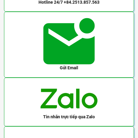
Hotline 24/7
+84.2513.857.563
Cặp nhiệt K/J/T/R/S
1
12 VDC
E5CWL-Q1TC
Điện trở nhiệt PT100
1
12 VDC
E5CWL-Q1P
Gửi Email
Tin nhắn trực tiếp
qua Zalo