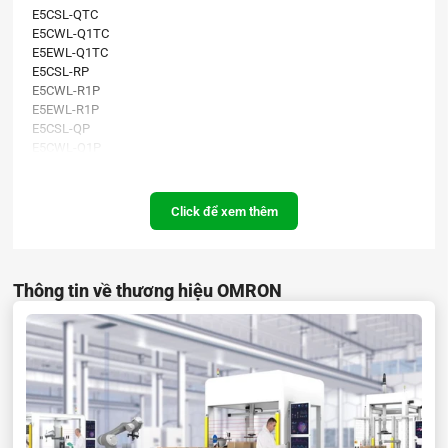
E5CSL-QTC
E5CWL-Q1TC
E5EWL-Q1TC
E5CSL-RP
E5CWL-R1P
E5EWL-R1P
E5CSL-QP
E5CWL-Q1P
E5EWL-Q1P
E5CC
E5EC
Click để xem thêm
E5CZ-R2MT
E5CZ-Q2MT
E5CZ-R2ML
E5CN-RMT-500
Thông tin về thương hiệu OMRON
E5CN-R2MT-500
E53-CNH03N2
E5CN
E5EN
E5AN
E5CN-H
E5EN-H
E5AN-H