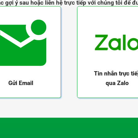
c gợi ý sau hoặc liên hệ trực tiếp với chúng tôi để đ
Tin nhắn trực ti
qua Zalo
Gửi Email