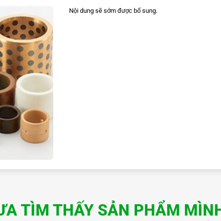
Nội dung sẽ sớm được bổ sung.
ƯA TÌM THẤY SẢN PHẨM MÌN