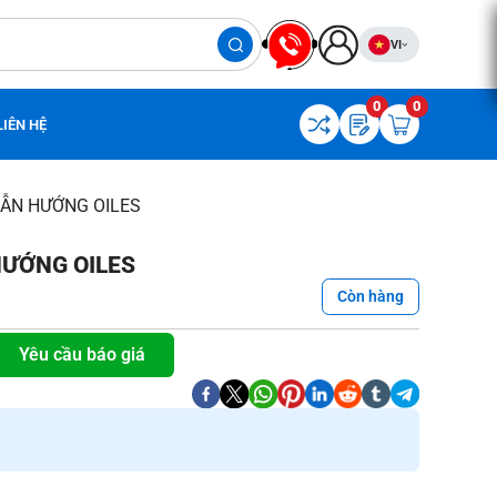
VI
0
0
LIÊN HỆ
ẪN HƯỚNG OILES
ƯỚNG OILES
Còn hàng
Yêu cầu báo giá