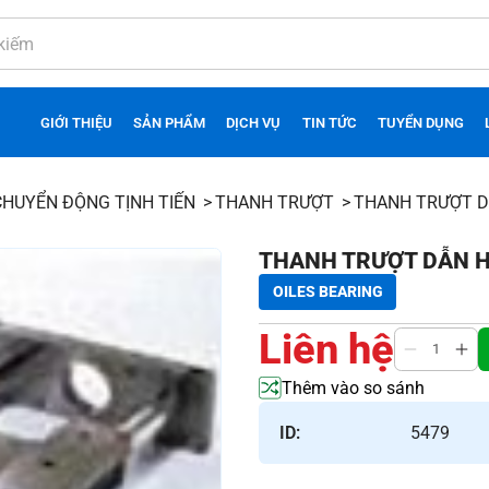
GIỚI THIỆU
SẢN PHẨM
DỊCH VỤ
TIN TỨC
TUYỂN DỤNG
CHUYỂN ĐỘNG TỊNH TIẾN
THANH TRƯỢT
THANH TRƯỢT D
THANH TRƯỢT DẪN H
OILES BEARING
Liên hệ
Thêm vào so sánh
ID:
5479