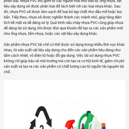
phân loại. Nhựa PVC thu gom từ các nguồn thải như bao bì, ống nhựa, vật
liệu xây dựng sẽ được phân loại để tách biệt với các loại nhựa khác. Sau
đó, nhựa PVC sẽ được làm sạch để loại bỏ tạp chất như dầu mỡ hoặc bụi
bẩn. Tiếp theo, nhựa sẽ được nghiền thành các mảnh nhỏ, giúp tăng diện
tích bề mặt và dễ dàng xử lý. Quá trình nấu chảy nhựa PVC cũng giúp nhựa
dễ dàng tái sử dụng, khi được đùn qua khuôn để tạo ra các sản phẩm mới
như ống nhựa, tấm nhựa, hoặc các vật liệu xây dựng khác.
Sản phẩm nhựa PVC tái chế có thể được sử dụng trong nhiều lĩnh vực khác
nhau, từ sản xuất vật liệu xây dựng cho đến các sản phẩm tiêu dùng như
tấm cách nhiệt, vỏ điện tử hoặc đồ gia dụng. Việc tái sử dụng nhựa PVC
không chỉ giúp bảo vệ môi trường mà còn tạo ra cơ hội kinh tế, giảm chi phí
sản xuất và tạo ra các sản phẩm có chất lượng cao từ nguồn tài nguyên tái
chế..