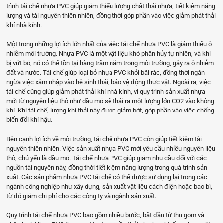
trình tái chế nhựa PVC giúp giảm thiểu lượng chất thải nhựa, tiết kiệm năng
lượng và tài nguyên thiên nhiên, đồng thời góp phần vào việc giảm phát thải
khí nhà kính.
Một trong những lợi ích lớn nhất của việc tái chế nhựa PVC là giảm thiểu ô
nhiễm môi trường. Nhựa PVC là một vật liệu khó phân hủy tự nhiên, và khi
bị vứt bỏ, nó có thể tồn tại hàng trăm năm trong môi trường, gây ra ô nhiễm
đất và nước. Tái chế giúp loại bỏ nhựa PVC khỏi bãi rác, đồng thời ngăn
ngừa việc xâm nhập vào hệ sinh thái, bảo vệ động thực vật. Ngoài ra, việc
tái chế cũng giúp giảm phát thải khí nhà kính, vì quy trình sản xuất nhựa
mới từ nguyên liệu thô như dầu mỏ sẽ thải ra một lượng lớn CO2 vào không
khí. Khi tái chế, lượng khí thải này được giảm bớt, góp phần vào việc chống
biến đổi khí hậu.
Bên cạnh lợi ích về môi trường, tái chế nhựa PVC còn giúp tiết kiệm tài
nguyên thiên nhiên. Việc sản xuất nhựa PVC mới yêu cầu nhiều nguyên liệu
thô, chủ yếu là dầu mỏ. Tái chế nhựa PVC giúp giảm nhu cầu đối với các
nguồn tài nguyên này, đồng thời tiết kiệm năng lượng trong quá trình sản
xuất. Các sản phẩm nhựa PVC tái chế có thể được sử dụng lại trong các
ngành công nghiệp như xây dựng, sản xuất vật liệu cách điện hoặc bao bì,
từ đó giảm chi phí cho các công ty và ngành sản xuất.
Quy trình tái chế nhựa PVC bao gồm nhiều bước, bắt đầu từ thu gom và