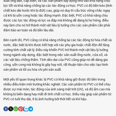
xuất ống dẫn, cáp điện, và các sản phẩm xây dựng nhờ vào khả năng chịu
lực tốt và khả năng chống lại các tác động cơ học. PVC có độ bền kéo (tính
chất kéo dài trước khi bị đứt) cao, giúp nó duy trì cấu trúc vững chắc ngay
cả khi bị uốn cong hoặc tác động mạnh. Đặc biệt, PVC có khả năng chịu
được các lực tác động và lực va đập mà không dễ dàng bị hư hỏng, điều
này làm cho nó trở thành một vật liệu lý tưởng cho các sản phẩm cần phải
đảm bảo an toàn và độ bền lâu dài.
Bên cạnh đó, PVC cũng có khả năng chống lại các tác động từ hóa chất và
nước, đặc biệt là khi được kết hợp với các phụ gia hoặc chất độn để tăng
cường tính chất vật lý. Điều này khiến PVC trở thành một vật liệu lý tưởng
trong ngành xây dựng, đặc biệt trong việc sản xuất ống nước, cửa sổ, và
các vật liệu chống thấm. Tính dẻo dai của PVC cũng giúp nó dễ dàng gia
công, uốn cong mà không bị gãy hay nứt, rất thuận tiện cho việc tạo hình
sản phẩm và tối ưu hóa chi phí sản xuất.
Một yếu tố quan trọng khác là PVC có khả năng giữ được độ bền trong
nhiều điều kiện môi trường khắc nghiệt. Các sản phẩm từ PVC có thể chịu
được sự mài mòn, tác động của ánh sáng mặt trời (UV), và độ ẩm cao mà
không bị biến dạng hay mất đi tính chất cơ học. Điều này giúp sản phẩm từ
PVC có tuổi thọ dài, ít bị ảnh hưởng bởi thời tiết và khí hậu.