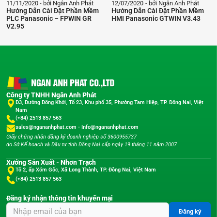
11/11/2020
bởi Ngân Anh Phát
12/07/2020
bởi Ngân Anh Phát
Hướng Dẫn Cài Đặt Phần Mềm
Hướng Dẫn Cài Đặt Phần Mềm
PLC Panasonic – FPWIN GR
HMI Panasonic GTWIN V3.43
V2.95
Công ty TNHH Ngân Anh Phát
Đ3, Đường Đồng Khởi, Tổ 23, Khu phố 35, Phường Tam Hiệp, TP. Đồng Nai, Việt
Nam
(+84) 2513 857 563
sales@ngananhphat.com
-
Info@ngananhphat.com
Giấy chứng nhận đăng ký doanh nghiệp số 3600955737
do Sở Kế hoạch và Đầu tư tỉnh Đồng Nai cấp ngày 19 tháng 11 năm 2007
Xưởng Sản Xuất - Nhơn Trạch
Tổ 2, ấp Xóm Gốc, Xã Long Thành, TP. Đồng Nai, Việt Nam
(+84) 2513 857 563
Đăng ký nhận thông tin khuyến mại
Đăng ký