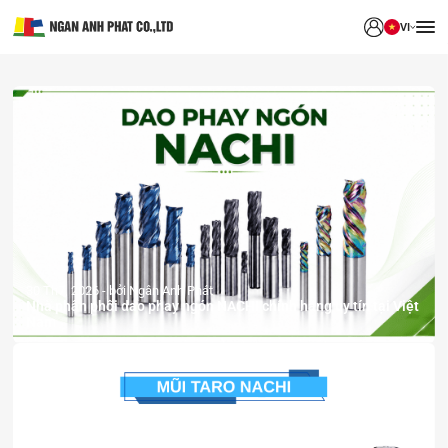
VI
30 Th7, 2026
bởi Ngân Anh Phát
Nhà phân phối dao phay ngón NACHI chính hãng uy tín tại Việt
Nam