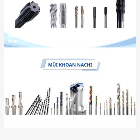
15 Th7, 2026
bởi Ngân Anh Phát
Mũi taro NACHI chính hãng – Nhà phân phối uy tín tại Việt
Nam
11 Th7, 2026
bởi Ngân Anh Phát
Nhà phân phối chính hãng mũi khoan NACHI tại Việt Nam