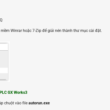
8Q
n mềm Winrar hoặc 7-Zip để giải nén thành thư mục cài đặt.
 PLC GX Works3
úp chuột vào file
autorun.exe