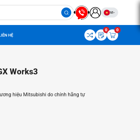
VI
0
0
LIÊN HỆ
 GX Works3
ơng hiệu Mitsubishi do chính hãng tự