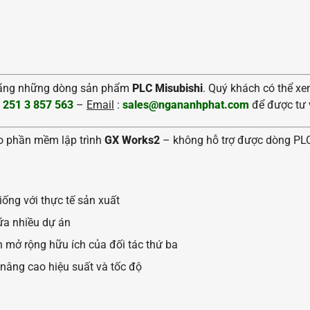
hãng những dòng sản phẩm
PLC Misubishi
. Quý khách có thể xe
 251 3 857 563
–
Email
:
sales@ngananhphat.com
để được tư v
ho phần mềm lập trình
GX Works2
– không hỗ trợ được dòng PL
ống với thực tế sản xuất
iữa nhiều dự án
h mở rộng hữu ích của đối tác thứ ba
nâng cao hiệu suất và tốc độ