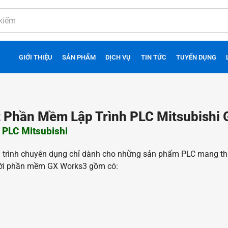
GIỚI THIỆU
SẢN PHẨM
DỊCH VỤ
TIN TỨC
TUYỂN DỤNG
t Phần Mềm Lập Trình PLC Mitsubishi
PLC Mitsubishi
 trình chuyên dụng chỉ dành cho những sản phẩm PLC mang thư
 với phần mềm GX Works3 gồm có: