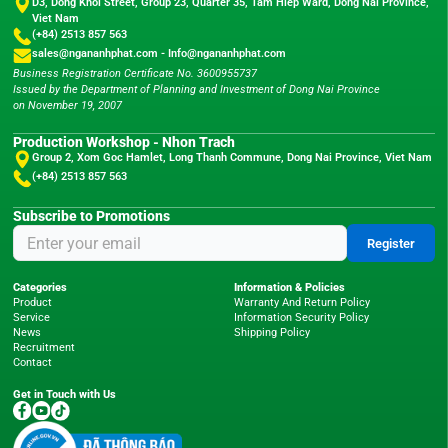
D3, Dong Khoi Street, Group 23, Quarter 35, Tam Hiep Ward, Dong Nai Province,
Viet Nam
(+84) 2513 857 563
sales@ngananhphat.com
-
Info@ngananhphat.com
Business Registration Certificate No. 3600955737
Issued by the Department of Planning and Investment of Dong Nai Province
on November 19, 2007
Production Workshop - Nhon Trach
Group 2, Xom Goc Hamlet, Long Thanh Commune, Dong Nai Province, Viet Nam
(+84) 2513 857 563
Subscribe to Promotions
Register
Categories
Information & Policies
Product
Warranty And Return Policy
Service
Information Security Policy
News
Shipping Policy
Recruitment
Contact
Get in Touch with Us