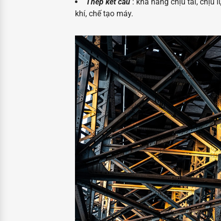
Thép kết cấu
: khả năng chịu tải, chịu
khí, chế tạo máy.