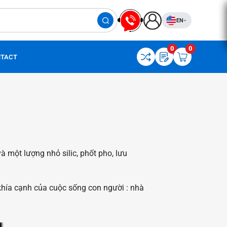
EN
0
0
TACT
một lượng nhỏ silic, phốt pho, lưu
 khía cạnh của cuộc sống con người : nhà