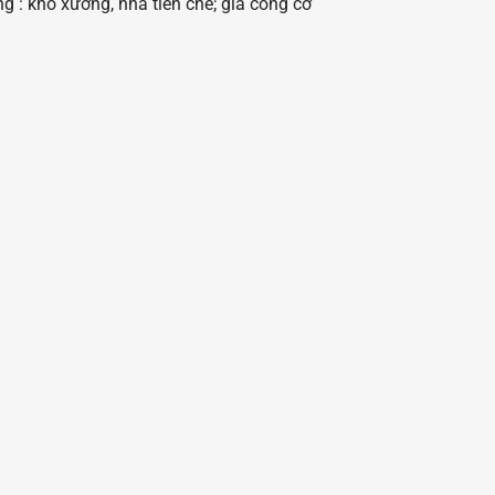
g : kho xưởng, nhà tiền chế; gia công cơ