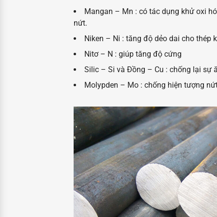
Mangan – Mn : có tác dụng khử oxi hóa
nứt.
Niken – Ni : tăng độ dẻo dai cho thép k
Nitơ – N : giúp tăng độ cứng
Silic – Si và Đồng – Cu : chống lại sự
Molypden – Mo : chống hiện tượng nứt,