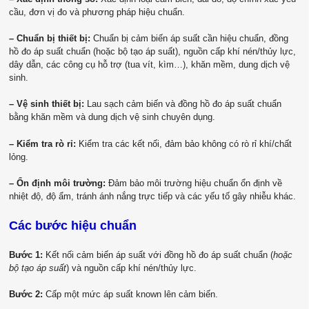
cầu, đơn vị đo và phương pháp hiệu chuẩn.
– Chuẩn bị thiết bị:
Chuẩn bị cảm biến áp suất cần hiệu chuẩn, đồng
hồ đo áp suất chuẩn (hoặc bộ tạo áp suất), nguồn cấp khí nén/thủy lực,
dây dẫn, các công cụ hỗ trợ (tua vít, kìm…), khăn mềm, dung dịch vệ
sinh.
– Vệ sinh thiết bị:
Lau sạch cảm biến và đồng hồ đo áp suất chuẩn
bằng khăn mềm và dung dịch vệ sinh chuyên dụng.
– Kiểm tra rò rỉ:
Kiểm tra các kết nối, đảm bảo không có rò rỉ khí/chất
lỏng.
– Ổn định môi trường:
Đảm bảo môi trường hiệu chuẩn ổn định về
nhiệt độ, độ ẩm, tránh ánh nắng trực tiếp và các yếu tố gây nhiễu khác.
Các bước hiệu chuẩn
Bước 1:
Kết nối cảm biến áp suất với đồng hồ đo áp suất chuẩn (
hoặc
bộ tạo áp suất
) và nguồn cấp khí nén/thủy lực.
Bước 2:
Cấp một mức áp suất known lên cảm biến.