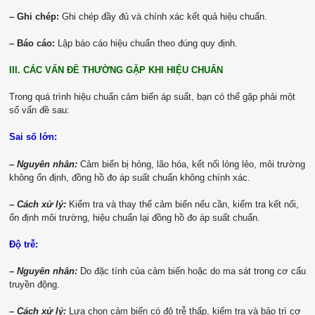
– Ghi chép:
Ghi chép đầy đủ và chính xác kết quả hiệu chuẩn.
– Báo cáo:
Lập báo cáo hiệu chuẩn theo đúng quy định.
III. CÁC VẤN ĐỀ THƯỜNG GẶP KHI HIỆU CHUẨN
Trong quá trình hiệu chuẩn cảm biến áp suất, bạn có thể gặp phải một
số vấn đề sau:
Sai số lớn:
– Nguyên nhân:
Cảm biến bị hỏng, lão hóa, kết nối lỏng lẻo, môi trường
không ổn định, đồng hồ đo áp suất chuẩn không chính xác.
– Cách xử lý:
Kiểm tra và thay thế cảm biến nếu cần, kiểm tra kết nối,
ổn định môi trường, hiệu chuẩn lại đồng hồ đo áp suất chuẩn.
Độ trễ:
– Nguyên nhân:
Do đặc tính của cảm biến hoặc do ma sát trong cơ cấu
truyền động.
– Cách xử lý:
Lựa chọn cảm biến có độ trễ thấp, kiểm tra và bảo trì cơ