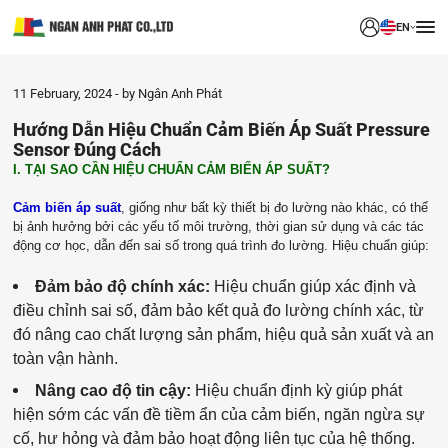
EN
11 February, 2024
by Ngân Anh Phát
Hướng Dẫn Hiệu Chuẩn Cảm Biến Áp Suất Pressure
Sensor Đúng Cách
I. TẠI SAO CẦN HIỆU CHUẨN CẢM BIẾN ÁP SUẤT?
Cảm biến áp suất
, giống như bất kỳ thiết bị đo lường nào khác, có thể
bị ảnh hưởng bởi các yếu tố môi trường, thời gian sử dụng và các tác
động cơ học, dẫn đến sai số trong quá trình đo lường. Hiệu chuẩn giúp:
Đảm bảo độ chính xác:
Hiệu chuẩn giúp xác định và
điều chỉnh sai số, đảm bảo kết quả đo lường chính xác, từ
đó nâng cao chất lượng sản phẩm, hiệu quả sản xuất và an
toàn vận hành.
Nâng cao độ tin cậy:
Hiệu chuẩn định kỳ giúp phát
hiện sớm các vấn đề tiềm ẩn của cảm biến, ngăn ngừa sự
cố, hư hỏng và đảm bảo hoạt động liên tục của hệ thống.