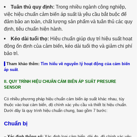
Tuân thủ quy định:
Trong nhiều ngành công nghiệp,
việc hiệu chuẩn cảm biến áp suất là yêu cầu bắt buộc để
đảm bảo an toàn, chất lượng sản phẩm và tuân thủ các quy
định, tiêu chuẩn hiện hành.
Kéo dài tuổi thọ:
Hiệu chuẩn giúp duy trì hiệu suất hoạt
động ổn định của cảm biến, kéo dài tuổi thọ và giảm chi phí
bảo trì.
|
Tham khảo thêm:
Tìm hiểu về nguyên lý hoạt động của cảm biến
áp suất
.
II. QUY TRÌNH HIỆU CHUẨN CẢM BIẾN ÁP SUẤT PRESURE
SENSOR
Có nhiều phương pháp hiệu chuẩn cảm biến áp suất khác nhau, tùy
thuộc vào loại cảm biến, độ chính xác yêu cầu và thiết bị hiệu chuẩn.
Dưới đây là quy trình hiệu chuẩn chung, bao gồm 7 bước:
Chuẩn bị
– Xác định thông số:
Xác định loại cảm biến, dải đo, độ chính xác yêu