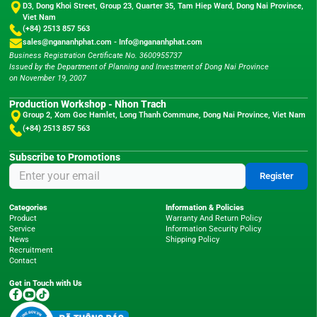
D3, Dong Khoi Street, Group 23, Quarter 35, Tam Hiep Ward, Dong Nai Province,
Viet Nam
(+84) 2513 857 563
sales@ngananhphat.com
-
Info@ngananhphat.com
Business Registration Certificate No. 3600955737
Issued by the Department of Planning and Investment of Dong Nai Province
on November 19, 2007
Production Workshop - Nhon Trach
Group 2, Xom Goc Hamlet, Long Thanh Commune, Dong Nai Province, Viet Nam
(+84) 2513 857 563
Subscribe to Promotions
Register
Categories
Information & Policies
Product
Warranty And Return Policy
Service
Information Security Policy
News
Shipping Policy
Recruitment
Contact
Get in Touch with Us