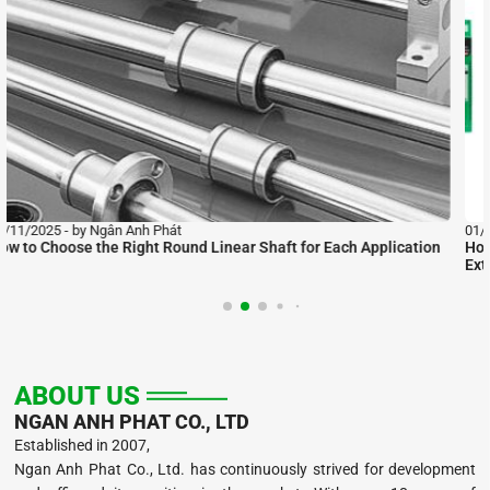
01/11/2025
by Ngân Anh Phát
on
How to Use Variable Frequency Drives Safely, Save Energy, and
Extend Equipment Lifespan
ABOUT US
NGAN ANH PHAT CO., LTD
Established in 2007,
Ngan Anh Phat Co., Ltd. has continuously strived for development