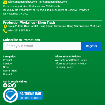
sales@ngananhphat.com
-
Info@ngananhphat.com
Business Registration Certificate No. 3600955737
Issued by the Department of Planning and Investment of Dong Nai Province
on November 19, 2007
Production Workshop - Nhon Trach
Group 2, Xom Goc Hamlet, Long Thanh Commune, Dong Nai Province, Viet Nam
(+84) 2513 857 563
Subscribe to Promotions
Register
Categories
Information & Policies
Product
Warranty And Return Policy
Service
Information Security Policy
News
Shipping Policy
Recruitment
Contact
Get in Touch with Us