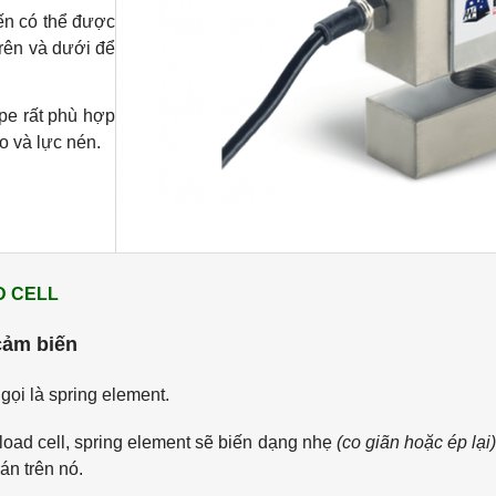
ến có thể được
trên và dưới để
ype rất phù hợp
o và lực nén.
D CELL
cảm biến
gọi là
spring element.
 load cell, spring element sẽ biến dạng nhẹ
(co giãn hoặc ép lại
án trên nó.