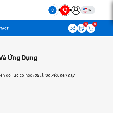
EN
0
0
TACT
 Và Ứng Dụng
yển đổi lực cơ học
(dù là lực kéo, nén hay