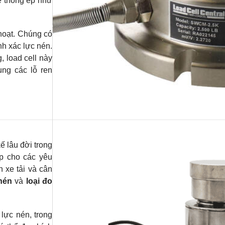
ệ thống ép như
hoạt. Chúng có
nh xác lực nén.
, load cell này
ng các lỗ ren
kế lâu đời trong
ợp cho các yêu
n xe tải và cân
 nén
và
loại đo
lực nén, trong