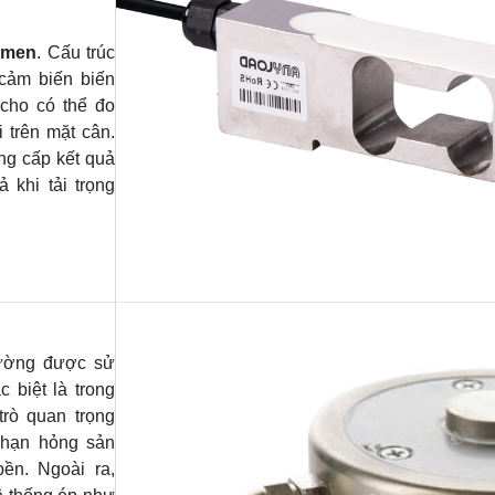
-men
. Cấu trúc
 cảm biến biến
cho có thể đo
i trên mặt cân.
ung cấp kết quả
 khi tải trọng
ường được sử
 biệt là trong
trò quan trọng
i hạn hỏng sản
ền. Ngoài ra,