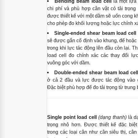
Bending beam load cell
là một lựa 
chi phí và phù hợp cân vật có tải trọng
được thiết kế với một dầm sẽ uốn cong kh
cho phép đo khối lượng hoặc lực chính x
Single-ended shear beam load cell
sẽ được gắn cố định vào khung, đế hoặc b
trong khi lực tác động lên đầu còn lại. Th
load cell đo chính xác các thay đổi l
vuông góc với dầm.
Double-ended shear beam load cel
ở cả 2 đầu và lực được tác động vào g
Đặc biệt phù hợp để đo tải trọng từ trung 
Single point load cell
(dạng thanh)
là dạ
trọng nhỏ hơn. Được thiết kế đặc biệ
trong các loại cân như cân siêu thị, câ