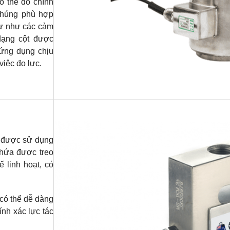
ó thể đo chính
 chúng phù hợp
tự như các cảm
dạng cột được
 ứng dụng chịu
việc đo lực.
được sử dụng
chứa được treo
ế linh hoạt, có
 có thể dễ dàng
nh xác lực tác