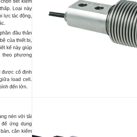
chọn tiết kiệm
 thấp. Loại này
i lực tác động,
ác.
phần đầu thân
ệ của thiết bị,
iết kế này giúp
ực theo phương
l
được cố định
iữa load cell.
bình đến lớn.
ng nén với tải
t để ứng dụng
n bàn, cân kiểm